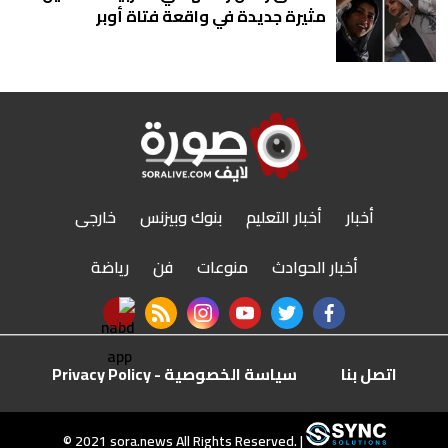
مثيرة جديدة في واقعة فتاة أوبر
أخبار
أخبار التعليم
بنوك وبيزنس
خارجى
أخبار الحوادث
منوعات
فن
رياضة
nabd app
rss feed
instagram
youtube
twitter
facebook
اتصل بنا
سياسة الخصوصية - Privacy Policy
r
© 2021 sora.news All Rights Reserved. |