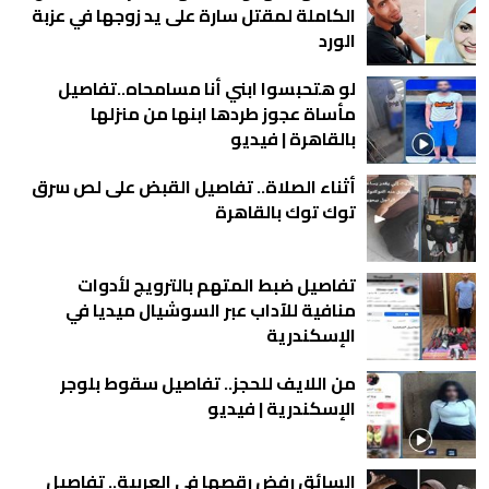
الكاملة لمقتل سارة على يد زوجها في عزبة
الورد
لو هتحبسوا ابني أنا مسامحاه..تفاصيل
مأساة عجوز طردها ابنها من منزلها
بالقاهرة | فيديو
أثناء الصلاة.. تفاصيل القبض على لص سرق
توك توك بالقاهرة
تفاصيل ضبط المتهم بالترويج لأدوات
منافية للآداب عبر السوشيال ميديا في
الإسكندرية
من اللايف للحجز.. تفاصيل سقوط بلوجر
الإسكندرية | فيديو
السائق رفض رقصها في العربية.. تفاصيل