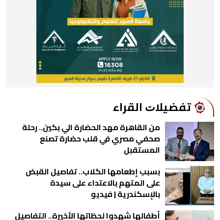
ﺗﻔﻀﻴﻼﺕ اﻟﻘﺮاء
من القاهرة مهد الحضارة الي بكين.. رحلة
صحفي مصري في قلب حضارة تصنع
المستقبل
بسبب إطعامها الكلاب.. تفاصيل القبض
على المتهم بالاعتداء على سيدة
بالإسكندرية | فيديو
أطفالها شهدوا لحظاتها الأخيرة.. التفاصيل