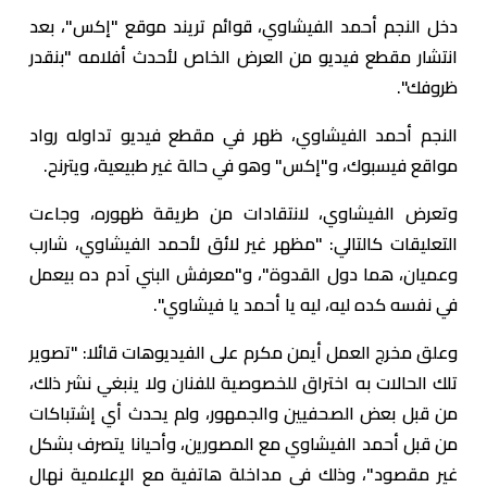
دخل النجم أحمد الفيشاوي، قوائم تريند موقع "إكس"، بعد
انتشار مقطع فيديو من العرض الخاص لأحدث أفلامه "بنقدر
ظروفك".
النجم أحمد الفيشاوي، ظهر في مقطع فيديو تداوله رواد
مواقع فيسبوك، و"إكس" وهو في حالة غير طبيعية، ويترنح.
وتعرض الفيشاوي، لانتقادات من طريقة ظهوره، وجاءت
التعليقات كالتالي: "مظهر غير لائق لأحمد الفيشاوي، شارب
وعميان، هما دول القدوة"، و"معرفش البني آدم ده بيعمل
في نفسه كده ليه، ليه يا أحمد يا فيشاوي".
وعلق مخرج العمل أيمن مكرم على الفيديوهات قائلا: "تصوير
تلك الحالات به اختراق للخصوصية للفنان ولا ينبغي نشر ذلك،
من قبل بعض الصحفيين والجمهور، ولم يحدث أي إشتباكات
من قبل أحمد الفيشاوي مع المصورين، وأحيانا يتصرف بشكل
غير مقصود"، وذلك في مداخلة هاتفية مع الإعلامية نهال