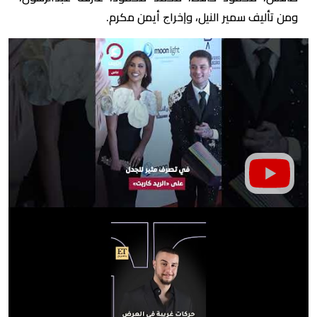
ومن ﺗﺄﻟﻴﻒ سمير النيل، وﺇﺧﺮاﺝ أيمن مكرم.