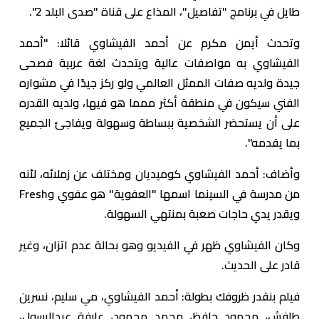
طايل في برنامج "تفاصيل"، المذاع على قناة "صدى البلد 2".
وتحدث أيمن مكرم عن أحمد الفيشاوي قائلا: "أحمد
الفيشاوي به مواصفات عالية ويتحدث لغة عربية فصحى
جيدة ولديه صفات الممثل العالمي ولو ركز جيدًا في مشواره
الفني سيكون في منطقة أكثر ممما هو فيها، ولديه القدره
على أن يستحضر الشخصية ببساطة وسهولة ويفاجئ الجميع
بما يقدمه".
وأضاف: أحمد الفيشاوي كوميديان ومختلف عن زملائه، لأنه
من مدرسة في السينما اسمها "العفوية" هو عفوي وFresh
ويقدر يدي حاجات صعبة بمنتهي السهولة.
وكان الفيشاوي ظهر في الفيديو وهو بحالة عدم اتزان، وغير
قادر على الحديث.
فيلم بنقدر ظروفك بطولة: أحمد الفيشاوي، مي سليم، نسرين
طافش، محمود حافظ، محمد محمود، عارفة عبدالرسول،