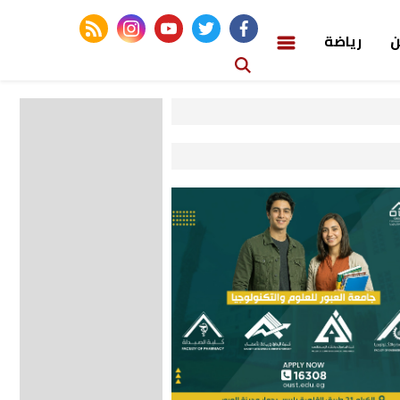
rss feed
instagram
youtube
twitter
facebook
ن
رياضة