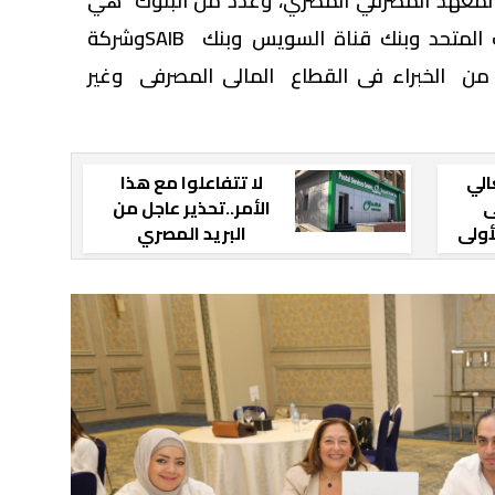
حدة للمرأة UN Women والمعهد المصرفي المصري، وعدد من البنوك هي
البنك الأهلي المصرى والمصرف المتحد وبنك قناة السويس وبنك SAIBوشركة
دًا من الخبراء فى القطاع المالى المصرفى وغير
الي
لا تتفاعلوا مع هذا
ى
الأمر..تحذير عاجل من
أولى
البريد المصري