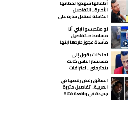
أطفالها شهدوا لحظاتها
الأخيرة.. التفاصيل
الكاملة لمقتل سارة على
يد زوجها في عزبة الورد
لو هتحبسوا ابني أنا
مسامحاه..تفاصيل
مأساة عجوز طردها ابنها
من منزلها بالقاهرة |
لما كنت بقول إني
فيديو
مستشار الناس كانت
بتحترمني.. اعترافات
مثيرة للقاضي المزيف
السائق رفض رقصها في
أمام النيابة
العربية.. تفاصيل مثيرة
جديدة في واقعة فتاة
أوبر