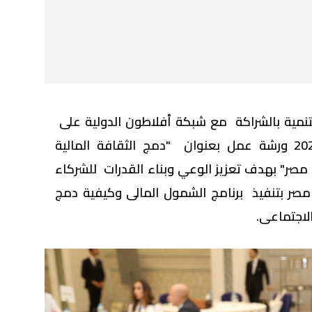
مية بالشراكة مع شبكة أفلاطون الدولية على
مدار يومي 6 و7 أغسطس2024 ورشة عمل بعنوان "دمج الثقافة المالية
مصر" بهدف تعزيز الوعي وبناء القدرات للشركاء
صر بتنفيذ برنامج الشمول المالى وكيفية دمج
لاجتماعى.