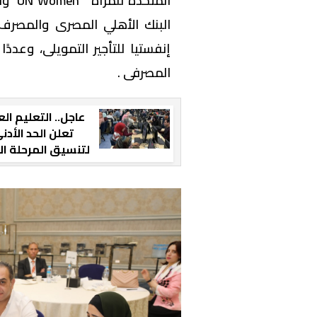
المت
إنفستيا للتأجير التمويلى، وعد
المصرفى .
عاجل.. التعليم الع
تعلن الحد الأدن
لتنسيق المرحلة ال
للجامعات 2024 (رسميًا)