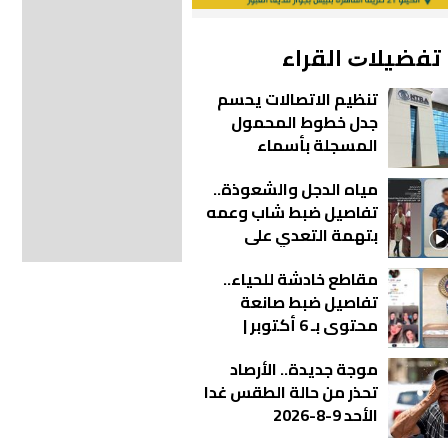
ﺗﻔﻀﻴﻼﺕ اﻟﻘﺮاء
تنظيم الاتصالات يحسم
جدل خطوط المحمول
المسجلة بأسماء
مواطنين دون علمهم
مياه الدجل والشعوذة..
تفاصيل ضبط شاب وعمه
بتهمة التعدي على
والدته وشقيقته في
مقاطع خادشة للحياء..
الشرقية | فيديو
تفاصيل ضبط صانعة
محتوى بـ 6 أكتوبر |
فيديو
موجة جديدة.. الأرصاد
تحذر من حالة الطقس غدا
الأحد 9-8-2026