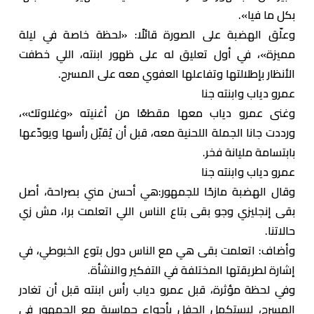
بكل ما فيا».
وعلّق الهضبة على الصورة قائلًا: «لحظة خاصة في ليلة
مميزة»، في أول تعليق له على ظهور ابنته، اللي خطفت
الأنظار بإطلالتها وتفاعلها العفوي معه على المسرح.
عمرو دياب وابنته جنا
وغنى عمرو دياب معها مقطعًا من أغنيته «وغلاوتك»،
ورددت جانا الجملة اللحنية معه، قبل أن يُقبّل رأسها ويودّعها
بابتسامة مليانة فخر.
عمرو دياب وابنته جنا
وقال الهضبة مازحًا للجمهور:هي أحسن مني بصراحة، أصل
بقى إنجليزي وجو بقى بتاع الناس اللي اتعلمت برا، مش زي
حالاتنا.
وأضاف: اتعلمت بقى هي مع الناس دول بتوع الخبوطي، في
إشارة لطريقتها المختلفة في التفكير والنشأة.
وفي لحظة مؤثرة، قبل عمرو دياب رأس ابنته قبل أن تغادر
المسرح، ليستكمل الحفل بأجواء حماسية مع الجمهور في