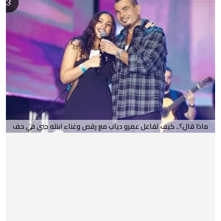
ماذا قال؟.. كيف تفاعل عمرو دياب مع رقص وغناء ابنته جنى في حف