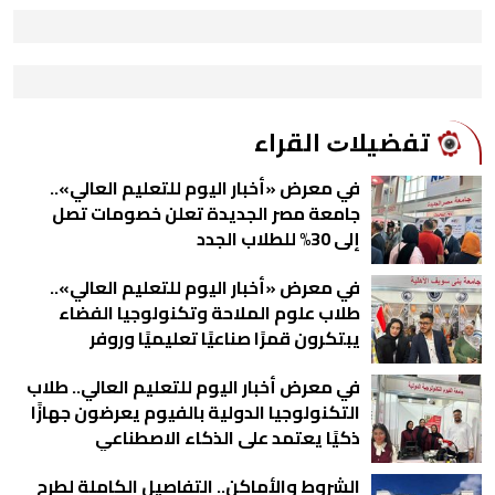
ﺗﻔﻀﻴﻼﺕ اﻟﻘﺮاء
في معرض «أخبار اليوم للتعليم العالي»..
جامعة مصر الجديدة تعلن خصومات تصل
إلى 30% للطلاب الجدد
في معرض «أخبار اليوم للتعليم العالي»..
طلاب علوم الملاحة وتكنولوجيا الفضاء
يبتكرون قمرًا صناعيًا تعليميًا وروفر
للاستكشاف الذاتي صور
في معرض أخبار اليوم للتعليم العالي.. طلاب
التكنولوجيا الدولية بالفيوم يعرضون جهازًا
ذكيًا يعتمد على الذكاء الاصطناعي
الشروط والأماكن.. التفاصيل الكاملة لطرح