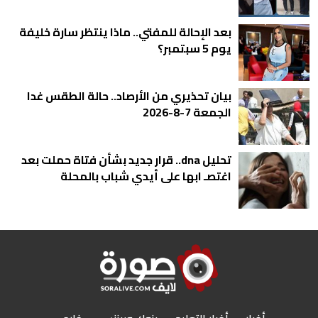
بعد الإحالة للمفتي.. ماذا ينتظر سارة خليفة
يوم 5 سبتمبر؟
بيان تحذيري من الأرصاد.. حالة الطقس غدا
الجمعة 7-8-2026
تحليل dna.. قرار جديد بشأن فتاة حملت بعد
اغتصـ ابها على أيدي شباب بالمحلة