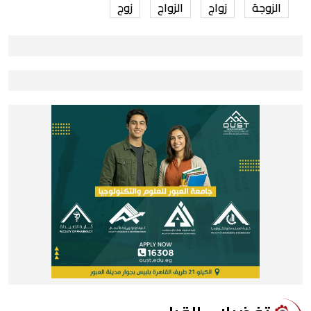
الزوجة
زواج
الزواج
زوج