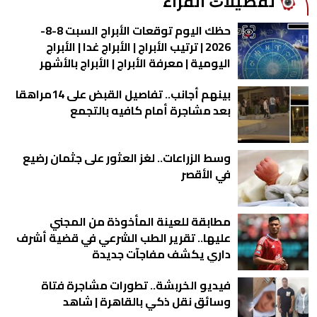
ﺗﻔﻀﻴﻼﺕ اﻟﻘﺮاء
حظك اليوم توقعات الأبراج السبت 8-8-
2026 | ترتيب الأبراج | الأبراج غدا | الأبراج
اليومية | معرفة الأبراج | الأبراج بالأشهر
بينهم أجانب.. تفاصيل القبض على 14مراهقا
بعد مشاجرة أمام كافيه بالتجمع
وسط الزراعات.. لغز العثور على جثمان رضيع
في الأقصر
مطابقة للعينة المأخوذة من المجني
عليها.. تقرير الطب الشرعي في قضية أشرف
داري يكشف مفاجآت جديدة
فيديو الخربشة.. تطورات مشاجرة فتاة
وسائق نقل ذكي بالقاهرة | شاهد