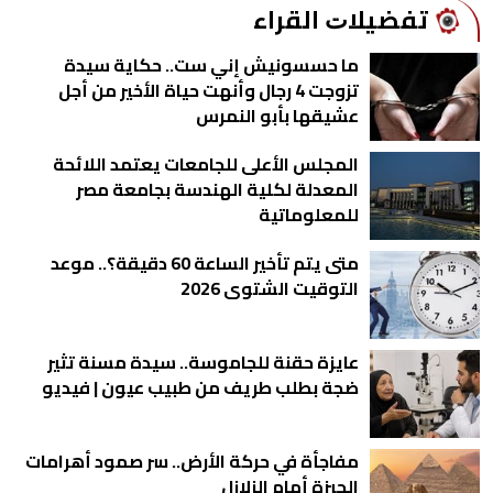
ﺗﻔﻀﻴﻼﺕ اﻟﻘﺮاء
ما حسسونيش إني ست.. حكاية سيدة
تزوجت 4 رجال وأنهت حياة الأخير من أجل
عشيقها بأبو النمرس
المجلس الأعلى للجامعات يعتمد اللائحة
المعدلة لكلية الهندسة بجامعة مصر
للمعلوماتية
متى يتم تأخير الساعة 60 دقيقة؟.. موعد
التوقيت الشتوى 2026
عايزة حقنة للجاموسة.. سيدة مسنة تثير
ضجة بطلب طريف من طبيب عيون | فيديو
مفاجأة في حركة الأرض.. سر صمود أهرامات
الجيزة أمام الزلازل