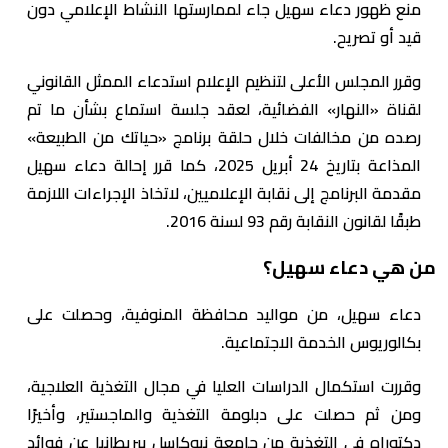
منع ظهور دعاء سهيل جاء لممارستها النشاط الإعلامي دون
قيد أو تصريح.
وقرر المجلس الأعلى لتنظيم الإعلام استدعاء الممثل القانوني
لقناة «النهار» الفضائية، لعقد جلسة استماع بشأن ما تم
رصده من مخالفات خلال حلقة برنامج «حياتك من الطبيعة»
المذاعة بتاريخ 24 أبريل 2025، كما قرر إحالة دعاء سهيل
مقدمة البرنامج إلى نقابة الإعلاميين، لاتخاذ الإجراءات اللازمة
طبقًا لقانون النقابة رقم 93 لسنة 2016.
من هي دعاء سهيل؟
دعاء سهيل، من مواليد محافظة المنوفية، وحصلت على
بكالوريوس الخدمة الاجتماعية.
وقررت استكمال الدراسات العليا في مجال التغذية العلاجية،
ومن ثم حصلت على دبلومة التغذية والماجستير، وأخيرًا
دكتوراه في التغذية من جامعة نيوكاسل ببريطانيا عن فوائد