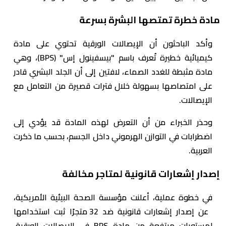
مادة خطرة تمتصها البشرة بسرعة
وأكد الباحثون أن الإيصالات الورقية تحتوي على مادة
كيميائية خطيرة تُعرف باسم "بيسفينول إس" (BPS)، وهي
مادة مثبطة للغدد الصماء، لافتين إلى أن الجلد البشري قادر
على امتصاصها بسهولة خلال فترات قصيرة من التعامل مع
الإيصالات.
وحذر الخبراء من أن التعرض لهذه المادة قد يؤدي إلى
اضطرابات في التوازن الهرموني داخل الجسم، بحسب ما ذكرت
العربية.
إصدار إشعارات قانونية لمتاجر مخالفة
في خطوة عملية، أعلنت مؤسسة الصحة البيئية الأمريكية،
عن إصدار إشعارات قانونية ضد 32 متجرًا ثبت استخدامها
لمستويات مرتفعة من مادة BPS في الإيصالات الورقية،