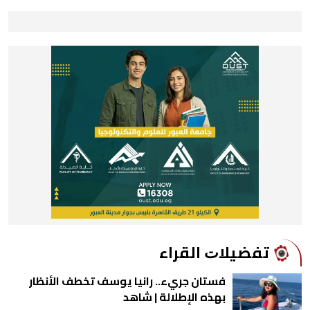
ﺗﻔﻀﻴﻼﺕ اﻟﻘﺮاء
فستان جريء.. رانيا يوسف تخطف الأنظار
بهذه الإطلالة | شاهد