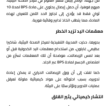
من جهته، أوضح رئيس قسم العلوم في مركز الصحة البيئية،
ميهير فوهرا، أن حمل إيصال يحتوي على مادة BPS لمدة 10
ثوانٍ فقط قد يؤدي إلى تجاوز الحد الآمن للتعرض لهذه
المادة، مما يتطلب اتخاذ تدابير وقائية فورية.
معقمات اليد تزيد الخطر
بدورها، حذرت المديرة التنفيذية لمركز الصحة البيئية، شاكيرا
عظيمي غايلون، من استخدام معقمات اليد الكحولية قبل أو
بعد لمس الإيصالات، موضحة أن تلك المعقمات تسرّع من
امتصاص الجسم لمادة BPS عبر الجلد.
كما لفتت إلى أن ورق الإيصالات الحراري لا يمكن إعادة
تدويره، بسبب احتوائه على مواد كيميائية ملوثة تعرقل
عمليات التدوير وتؤثر سلبًا على البيئة.
انتشار كيميائي يثير القلق