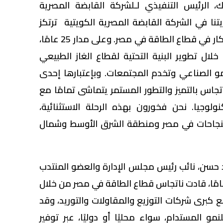
، الرئيس التنفيذي لـلشركة القابضة المصرية
ما كانت رؤيتنا في الشركة القابضة المصرية الكويتية ترتكز
على قيادة النمو المستدام والابتكار في قطاع الطاقة في مصر. وعلى مدار 25 عامًا،
ل تطوير البنية التحتية لقطاع الغاز الطبيعي
و الصناعي وتخدم المجتمعات. وبإعتبارها إحدى
ناتجاس بالتميز والتطور المستمر يتماشى تمامًا مع
كنولوجيا. نحن فخورون بهذه الرحلة الاستثنائية،
النجاحات في مصر ومنطقة الشرق الأوسط وشمال
حسن، نائب رئيس مجلس الإدارة والعضو المنتدب
كة "ناتجاس": "على مدار 25 عامًا، قادت ناتجاس قطاع الطاقة في مصر من خلال
 مع كبرى شركات التوزيع والمقاولات والتوريد، وقد
 المستدام، سواء محليًا أو دوليًا، عبر توفير