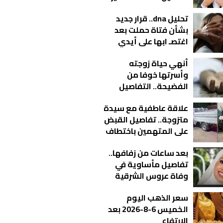
في حياة الشاب قتيل
تحليل dna.. قرار جديد
المنوفية
بشأن فتاة حملت بعد
اغتصـ ابها على أيدي
شباب بالمحلة
أنهي حياة زوجته
وأسرتها خوفا من
الفضيحة.. التفاصيل
الكاملة لجريمة
علاقة عاطفية مع سيدة
الدقهلية المروعة
متزوجة.. تفاصيل القبض
على المتهمين باختطاف
شخص بالبحيرة | فيديو
بعد ساعات من زفافها..
تفاصيل مأساوية في
وفاة عروس الشرقية
سعر الذهب اليوم
الخميس 6-8-2026 بعد
الارتفاع