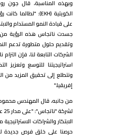
وبهذه المناسبة، قال جون روك
الكويتية (EKH): "لطال
جسدت ناتجاس هذه الرؤية من خلا
وتقديم حلول متطورة تدعم النم
الشركات التابعة لنا، فإن التزام 
استراتيجيتنا للتوسع وتعزيز الت
ونتطلع إلى تحقيق المزيد من 
إفريقيا."
من جانبه، قال المهندس محمود 
لشر
الابتكار والشراكات الاستراتيجية
حرصنا على خلق فرص جديدة للنمو