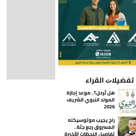
ﺗﻔﻀﻴﻼﺕ اﻟﻘﺮاء
هل تُرحل؟.. موعد إجازة
المولد النبوي الشريف
2026
راح يجيب موتوسيكله
المسروق رجع جثة..
تفاصيل اللحظات الأخيرة