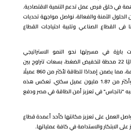
ة في خلق فرص عمل تدعم التنمية الاقتصادية.
الحلول الآمنة والفعالة، نواصل مواجهة تحديات
 فى القطاع الصناعي وتلبية احتياجات القطاع
 بارزة في مسيرتها نحو النمو الاستراتيجي
والاستدامة، حيث تدير الشركة حاليًا 22 محطة لتخفيض الضغط، بسعات تتراوح بين
5،000 و150،000 متر مكعب/ساعة، مما يضمن إمدادًا للطاقة لأكثر من 860 عميلًا
صناعيًا، و11،300 عميل تجاري، وأكثر من 1.87 مليون عميل سكني. تعكس هذه
لعبه "ناتجاس" في تعزيز أمن الطاقة في مصر ودفع
واصل العمل على تعزيز مكانتها كأحد أعمدة قطاع
 على الابتكار والاستدامة في كافة عملياتها.