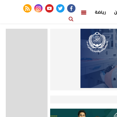
rss feed
instagram
youtube
twitter
facebook
ن
رياضة