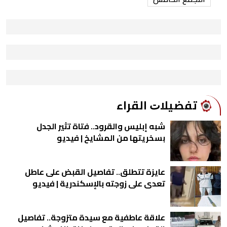
ﺗﻔﻀﻴﻼﺕ اﻟﻘﺮاء
شبه إبليس والقرود.. فتاة تثير الجدل
بسخريتها من المشايخ | فيديو
عايزة تتطلق.. تفاصيل القبض على عاطل
تعدى على زوجته بالإسكندرية | فيديو
علاقة عاطفية مع سيدة متزوجة.. تفاصيل