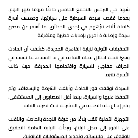
شهد حي النرجس بالتجمع الخامس حادثًا مروعًا ظهر اليوم،
بعدما فقدت سيدة السيطرة على سيارتها، ودهست أسرة
كاملة أثناء تنزّههم في إحدى الحدائق، ما أسفر عن مصرع
سيدة وإصابة 4 آخرين بإصابات خطيرة ومتفرقة.
التحقيقات الأولية لنيابة القاهرة الجديدة، كشفت أن الحادث
وقع؛ نتيجة اختلال عجلة القيادة في يد السيدة، ما تسبب في
انحراف مفاجئ للسيارة واقتحامها الحديقة، حيث كانت
الأسرة تتنزه.
السيدة توقفت فور الحادث وأبلغت الشرطة والإسعاف، وتم
التحفظ عليها والسيارة، بينما نُقل المصابون إلى المستشفى،
وتم إيداع جثة الضحية في المشرحة تحت تصرف النيابة.
الأجهزة الأمنية تلقت بلاغًا من غرفة النجدة بالحادث، وانتقلت
على الفور إلى محل البلاغ، وبدأت النيابة العامة التحقيق
للوقوف على ملابساته، وتحديد المسؤوليات القانونية.