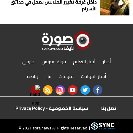
داخل غرفة تغيير الملابس بمحل في حدائق
الأهرام
أخبار
أخبار التعليم
بنوك وبيزنس
خارجى
أخبار الحوادث
منوعات
فن
رياضة
nabd app
rss feed
instagram
youtube
twitter
facebook
اتصل بنا
سياسة الخصوصية - Privacy Policy
r
© 2021 sora.news All Rights Reserved. |