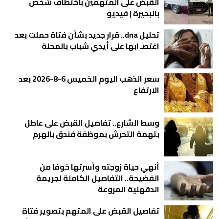
القبض على المتهمين باختطاف شخص
بالبحيرة | فيديو
تحليل dna.. قرار جديد بشأن فتاة حملت بعد
اغتصـ ابها على أيدي شباب بالمحلة
سعر الذهب اليوم الخميس 6-8-2026 بعد
الارتفاع
وسط الشارع.. تفاصيل القبض على عاطل
بتهمة التحرش بموظفة فندق بالهرم
أنهي حياة زوجته وأسرتها خوفا من
الفضيحة.. التفاصيل الكاملة لجريمة
الدقهلية المروعة
تفاصيل القبض على المتهم بتصوير فتاة