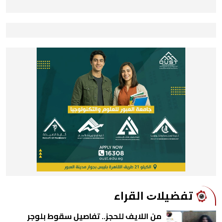
ﺗﻔﻀﻴﻼﺕ اﻟﻘﺮاء
من اللايف للحجز.. تفاصيل سقوط بلوجر