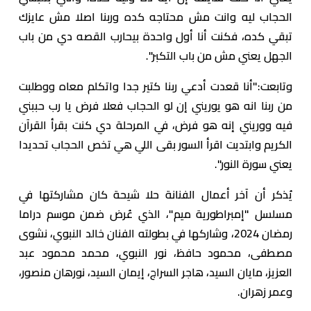
الحجاب ليه وانت مش محتاجه كده وربنا اصلا مش عايزك
تبقي كده، فكنت أنا أول واحدة بيحارب القصه دي من باب
الجهل يعني مش من باب التكبر".
وتابعت:"أنا قعدت أدعي ربنا كتير جدا واتكلم معاه ووطلبت
من ربنا انه هو يوريني إن لو الحجاب فعلا فرض يا رب حببني
فيه ووريني إنه هو فرض، في المرحلة دي كنت بقرأ القرآن
الكريم وابتديت اقرأ السور بقى اللي هي تخص الحجاب تحديدا
يعني سورة النور".
يُذكر أن آخر أعمال الفنانة حلا شيحة كان مشاركتها في
مسلسل "إمبراطورية ميم"، الذي عُرض ضمن موسم دراما
رمضان 2024، وشاركها في بطولته الفنان خالد النبوي، نشوى
مصطفى، محمود حافظ، نور النبوي، محمد محمود عبد
العزيز، مايان السيد، هاجر السراج، إيمان السيد، نورهان منصور،
وعمر زهران.