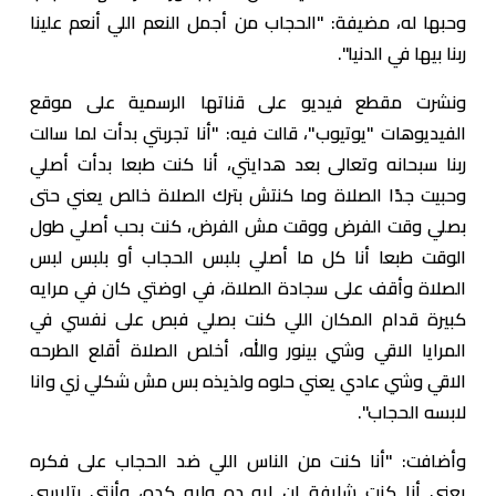
وحبها له، مضيفة: "الحجاب من أجمل النعم اللي أنعم علينا
ربنا بيها في الدنيا".
ونشرت مقطع فيديو على قناتها الرسمية على موقع
الفيديوهات "يوتيوب"، قالت فيه: "أنا تجربتي بدأت لما سالت
ربنا سبحانه وتعالى بعد هدايتي، أنا كنت طبعا بدأت أصلي
وحبيت جدًا الصلاة وما كنتش بترك الصلاة خالص يعني حتى
بصلي وقت الفرض ووقت مش الفرض، كنت بحب أصلي طول
الوقت طبعا أنا كل ما أصلي بلبس الحجاب أو بلبس لبس
الصلاة وأقف على سجادة الصلاة، في اوضتي كان في مرايه
كبيرة قدام المكان اللي كنت بصلي فبص على نفسي في
المرايا الاقي وشي بينور والله، أخلص الصلاة أقلع الطرحه
الاقي وشي عادي يعني حلوه ولذيذه بس مش شكلي زي وانا
لابسه الحجاب".
وأضافت: "أنا كنت من الناس اللي ضد الحجاب على فكره
يعني أنا كنت شايفة إن ايه ده وليه كده، وأنتي بتلبسي