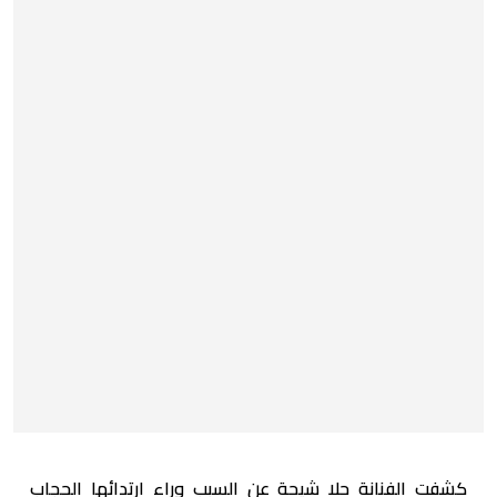
كشفت الفنانة حلا شيحة عن السبب وراء ارتدائها الحجاب