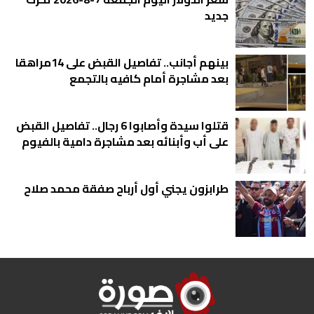
جديد
بينهم أجانب.. تفاصيل القبض على 14مراهقا
بعد مشاجرة أمام كافيه بالتجمع
قتلوا سيدة وأصابوا 6 رجال.. تفاصيل القبض
على أب وأبنائه بعد مشاجرة دامية بالفيوم
طرابزون يجني أول أرباح صفقة محمد صلاح