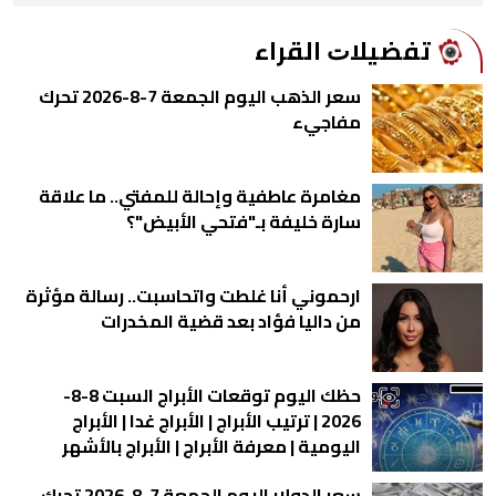
ﺗﻔﻀﻴﻼﺕ اﻟﻘﺮاء
سعر الذهب اليوم الجمعة 7-8-2026 تحرك
مفاجيء
مغامرة عاطفية وإحالة للمفتي.. ما علاقة
سارة خليفة بـ"فتحي الأبيض"؟
ارحموني أنا غلطت واتحاسبت.. رسالة مؤثرة
من داليا فؤاد بعد قضية المخدرات
حظك اليوم توقعات الأبراج السبت 8-8-
2026 | ترتيب الأبراج | الأبراج غدا | الأبراج
اليومية | معرفة الأبراج | الأبراج بالأشهر
سعر الدولار اليوم الجمعة 7-8-2026 تحرك