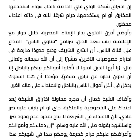
إن اختراق شبكة الواي فاي الخاصة بالجار، سواء استخدمها
المخترق أو لم يستخدمها، حرام شرعًا، لأنه في ذاته اعتداء
محظور.
وأوضح أمين الفتوى بدار الإفتاء المصرية، خلال حوار مع
الإعلامية زينب سعد الدين، ببرنامج "فتاوى الناس"، المذاع
على قناة الناس، أن الشرع الشريف وضع حدودًا صارمة في
احترام خصوصيات الآخرين، مشيرًا إلى أن الله سبحانه وتعالى
قال: {يا أيها الذين آمنوا لا تأكلوا أموالكم بينكم بالباطل إلا
أن تكون تجارة عن تراضٍ منكم}، مؤكدًا أن هذا السلوك
يدخل في أكل أموال الناس بالباطل والاعتداء على ملك الغير.
وأضاف الشيخ كمال أن مجرد محاولة اختراق الشبكة يُعد
اعتداءً على الخصوصية والملكية، حتى لو لم يترتب عليه ضرر
مادي، لأن الاعتداء في الشريعة لا يباح بمجرد عدم وجود ضرر.
واستشهد بقوله صلى الله عليه وسلم: "إن دماءكم وأموالكم
وأعراضكم عليكم حرام كحرمة يومكم هذا في شهركم هذا