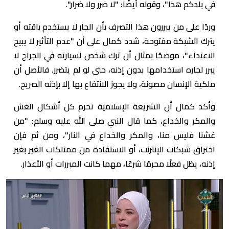
في بلدكم هذا"، وقوله أيضًا: "لا ضرر ولا ضرار".
وردًا على من يبررون هذا التصرف بأن الجار لا يستخدم باقته أو
يترك الشبكة مفتوحة، شدد كمال على أن "عدم التأثير لا يبيح
الاعتداء"، موضحًا بمثال أن ترك شخص لسيارته في الجراج لا
يبرر لجاره استخدامها بدون إذنه، حتى لو لم يتضرر. فالأصل أن
ملكية الإنسان مصونة، ولا يجوز الانتفاع بها إلا بإذنه الصريح.
وأكد كمال أن الشريعة الإسلامية تحرم كل أشكال الغش
والمكر والخداع، كما قال النبي صلى الله عليه وسلم: "من
غشنا فليس منا، والمكر والخداع في النار"، ومن ثم فإن
اختراق شبكات الإنترنت، أو الاستفادة من ممتلكات الغير بغير
إذنه، يظل فعلًا محرمًا شرعًا، مهما كانت المبررات أو الأعذار.