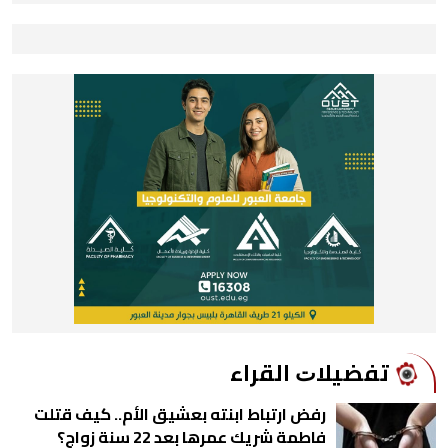
ﺗﻔﻀﻴﻼﺕ اﻟﻘﺮاء
رفض ارتباط ابنته بعشيق الأم.. كيف قتلت
فاطمة شريك عمرها بعد 22 سنة زواج؟