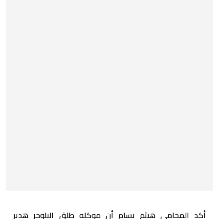
أكد المحامي هيثم بسام أن موكله طلق البلوجر هدير