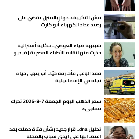
مش التكييف..جهاز بالمنزل يقضي على
رصيد عداد الكهرباء أبو كارت
شبيهة ضياء العوضي.. حكاية أسترالية
حذرت منها نقابة الأطباء المصرية | فيديو
فقد الوعي فأحـ رقه حيًا.. أب ينهى حياة
نجله في الإسماعيلية
سعر الذهب اليوم الجمعة 7-8-2026 تحرك
مفاجيء
تحليل dna.. قرار جديد بشأن فتاة حملت بعد
اغتصـ ابها على أيدي شباب بالمحلة