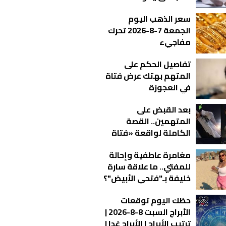
بالقليوبية
سعر الذهب اليوم
الجمعة 7-8-2026 تحرك
مفاجيء
تفاصيل الحكم على
المتهم بهتك عرض فتاة
في العجوزة
بعد القبض على
المتهمين.. القصة
الكاملة لواقعة «فتاة
الأوبر»
مغامرة عاطفية وإحالة
للمفتي.. ما علاقة سارة
خليفة بـ"فتحي الأبيض"؟
حظك اليوم توقعات
الأبراج السبت 8-8-2026 |
ترتيب الأبراج | الأبراج غدا |