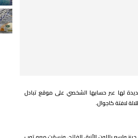
جديدة لها عبر حسابها الشخصي على موقع تبادل
الة لافتة كاجوال.
جينز واسع باللون الأزرق الفاتح، ونسقت معه توب