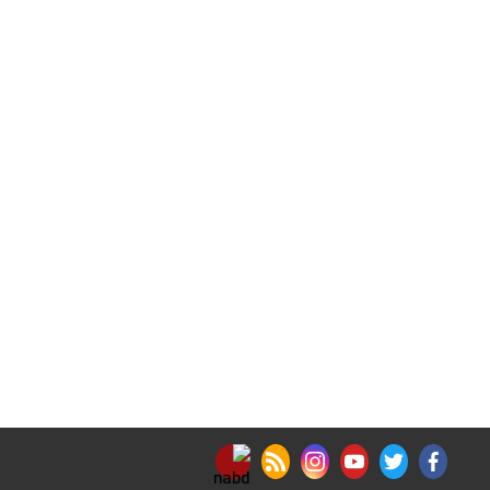
nabd app
rss feed
instagram
youtube
twitter
facebook