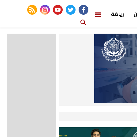
rss feed
instagram
youtube
twitter
facebook
ن
رياضة