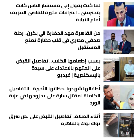
لما كنت بقول إني مستشار الناس كانت
بتحترمني.. اعترافات مثيرة للقاضي المزيف
أمام النيابة
من القاهرة مهد الحضارة الي بكين.. رحلة
صحفي مصري في قلب حضارة تصنع
المستقبل
بسبب إطعامها الكلاب.. تفاصيل القبض
على المتهم بالاعتداء على سيدة
بالإسكندرية | فيديو
أطفالها شهدوا لحظاتها الأخيرة.. التفاصيل
الكاملة لمقتل سارة على يد زوجها في عزبة
الورد
أثناء الصلاة.. تفاصيل القبض على لص سرق
توك توك بالقاهرة