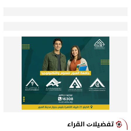
ﺗﻔﻀﻴﻼﺕ اﻟﻘﺮاء