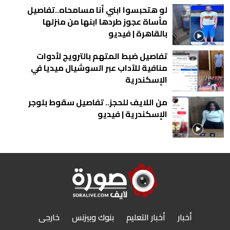
لو هتحبسوا ابني أنا مسامحاه..تفاصيل
مأساة عجوز طردها ابنها من منزلها
بالقاهرة | فيديو
تفاصيل ضبط المتهم بالترويج لأدوات
منافية للآداب عبر السوشيال ميديا في
الإسكندرية
من اللايف للحجز.. تفاصيل سقوط بلوجر
الإسكندرية | فيديو
أخبار
أخبار التعليم
بنوك وبيزنس
خارجى