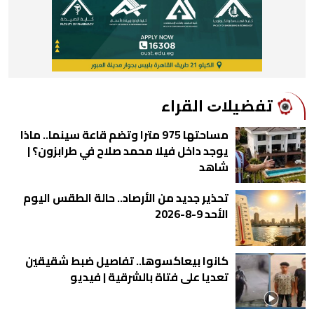
ﺗﻔﻀﻴﻼﺕ اﻟﻘﺮاء
مساحتها 975 مترا وتضم قاعة سينما.. ماذا
يوجد داخل فيلا محمد صلاح في طرابزون؟ |
شاهد
تحذير جديد من الأرصاد.. حالة الطقس اليوم
الأحد 9-8-2026
كانوا بيعاكسوها.. تفاصيل ضبط شقيقين
تعديا على فتاة بالشرقية | فيديو