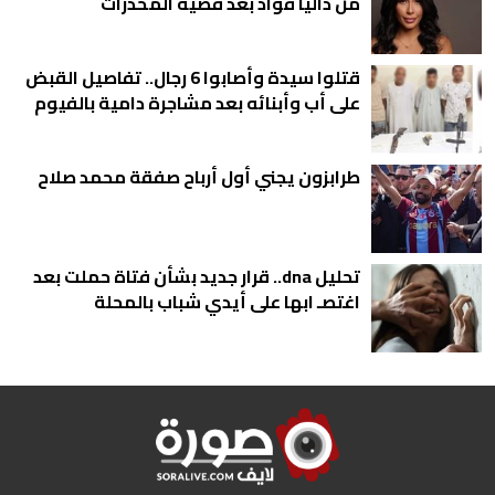
من داليا فؤاد بعد قضية المخدرات
قتلوا سيدة وأصابوا 6 رجال.. تفاصيل القبض
على أب وأبنائه بعد مشاجرة دامية بالفيوم
طرابزون يجني أول أرباح صفقة محمد صلاح
تحليل dna.. قرار جديد بشأن فتاة حملت بعد
اغتصـ ابها على أيدي شباب بالمحلة