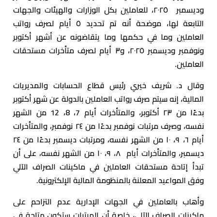
وديسمبر ٢٠٢٥، للعاملين بكل الوزارات والهيئات والجهات
التابعة لها، موضحة أنه تم تحديد ٥ أيام لصرف رواتب
العاملين وما في حكمها وما يتقاضونه عن أشهر أكتوبر
ونوفمبر وديسمبر ٢٠٢٥، و٣ أيام لصرف متأخرات مستحقات
العاملين.
وقال د. شريف خيري رئيس قطاع الحسابات والمديريات
المالية، إنه سيتم صرف رواتب العاملين بالدولة عن شهر أكتوبر
بدءًا من ٢٣ أكتوبر، والمتأخرات أيام 7، 8، 12 من الشهر
نفسه، وصرف مرتبات نوفمبر بدءًا من ٢٤ نوفمبر، والمتأخرات
أيام ٦، ٩، ١٠ من الشهر نفسه، ومرتبات ديسمبر بدءًا من ٢٤
ديسمبر، والمتأخرات أيام ٨، ٩، ١٠ من الشهر نفسه، على أن
تبدأ إتاحة مستحقات العاملين في ماكينات الصراف الآلي
وفق المواعيد المعلنة بالمنظومة المالية الإلكترونية.
وأهاب بالعاملين في الجهات الإدارية عدم التزاحم على
ماكينات الصراف الآلي، خاصة أن المرتبات ستكون متاحة في