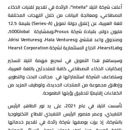
أعلنت شركة انتيلا "Intella"، الرائدة في تقديم تقنيات الذكاء
الاصطناعي، ومعالجة البيانات من خلال اللهجات المختلفة
للغة العربية، عن إغلاق جولة تمويل (Series-A) بقيمة 12.5
مليون دولار، بقيادة شركة Prosus،وبمشاركة 500Global،
وصندوق واعد فنتشرز، وHala Ventures، وIdrisi Ventures،
وHearstLab، الذراع الاستثمارية لشركة Hearst Corporation
وسيساهم هذا التمويل في تسريع مهمة انتيلا لتسخير
إمكانيات الذكاء الاصطناعي كافة للمتحدثين باللغة العربية،
وستضاعف الشركة استثماراتها في مجالات البحث والتطوير،
وإطلاق مجموعة من المنتجات الجديدة، وتوظيف المزيد من
الكفاءات إقليميًا لتحقيق رؤيتها الطموحة.
تأسست انتيلا في عام 2021، على يد نور الطاهر، الرئيس
التنفيذي، وعمر منصور الرئيس التنفيذي لقطاع التكنولوجيا
بالشركة، إذ برزت بوصفها شركة رائدة في تقديم خدماتها
باللغة العربية، حيث توفر خدمات تحويل الرسائل الصوتية