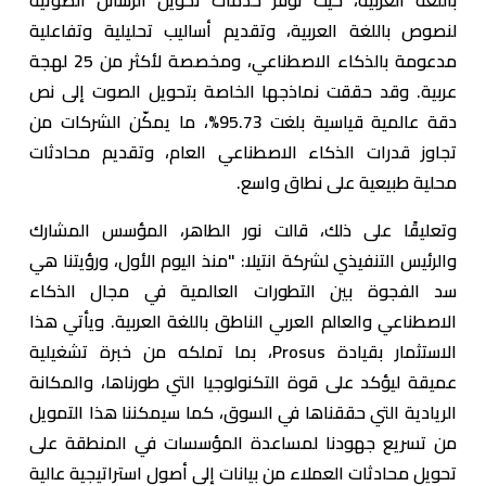
لنصوص باللغة العربية، وتقديم أساليب تحليلية وتفاعلية
مدعومة بالذكاء الاصطناعي، ومخصصة لأكثر من 25 لهجة
عربية. وقد حققت نماذجها الخاصة بتحويل الصوت إلى نص
دقة عالمية قياسية بلغت 95.73%، ما يمكّن الشركات من
تجاوز قدرات الذكاء الاصطناعي العام، وتقديم محادثات
محلية طبيعية على نطاق واسع.
وتعليقًا على ذلك، قالت نور الطاهر، المؤسس المشارك
والرئيس التنفيذي لشركة انتيلا: "منذ اليوم الأول، ورؤيتنا هي
سد الفجوة بين التطورات العالمية في مجال الذكاء
الاصطناعي والعالم العربي الناطق باللغة العربية. ويأتي هذا
الاستثمار بقيادة Prosus، بما تملكه من خبرة تشغيلية
عميقة ليؤكد على قوة التكنولوجيا التي طورناها، والمكانة
الريادية التي حققناها في السوق، كما سيمكننا هذا التمويل
من تسريع جهودنا لمساعدة المؤسسات في المنطقة على
تحويل محادثات العملاء من بيانات إلى أصول استراتيجية عالية