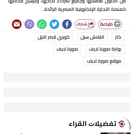
من الحلول لعملائها وجميع شركاء نجاحها، وترسيخ مكانتها
كمنصة التجارة الإلكترونية المصرية الرائدة.
طباعة
شارك
كنز
الفلاش سيل
كوبري قصر النيل
بوابة صورة لايف
صورة لايف
موقع صورة لايف
ﺗﻔﻀﻴﻼﺕ اﻟﻘﺮاء