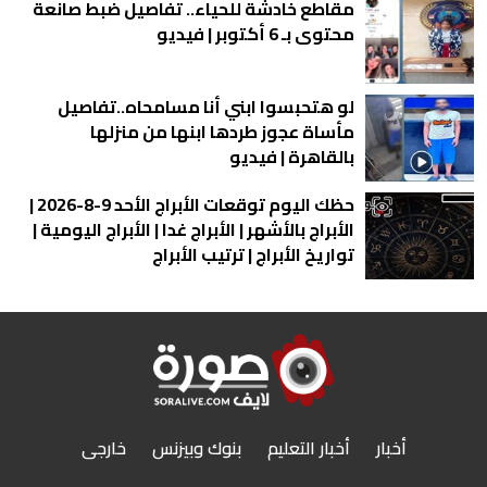
مقاطع خادشة للحياء.. تفاصيل ضبط صانعة
محتوى بـ 6 أكتوبر | فيديو
لو هتحبسوا ابني أنا مسامحاه..تفاصيل
مأساة عجوز طردها ابنها من منزلها
بالقاهرة | فيديو
حظك اليوم توقعات الأبراج الأحد 9-8-2026 |
الأبراج بالأشهر | الأبراج غدا | الأبراج اليومية |
تواريخ الأبراج | ترتيب الأبراج
أخبار
أخبار التعليم
بنوك وبيزنس
خارجى