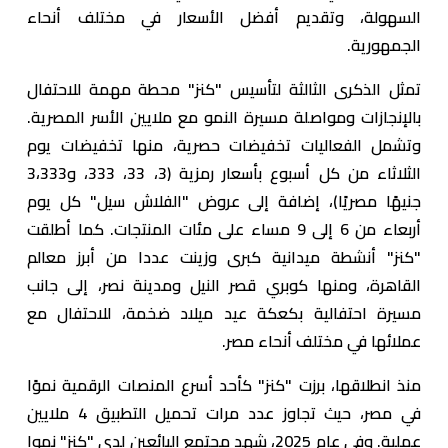
السهولة، وتقديم أفضل الأسعار في مختلف أنحاء
الجمهورية.
تمثل الذكرى الثالثة لتأسيس "كنز" محطة مهمة للاحتفال
بالإنجازات ومواصلة مسيرة النمو مع ملايين الأسر المصرية.
وتشمل الفعاليات تخفيضات حصرية، منها تخفيضات يوم
الثلاثاء من كل أسبوع بأسعار رمزية (3، 33، 333، و3،333
جنيهًا مصريًا)، إضافة إلى عروض "الفلاش سيل" كل يوم
أربعاء من 6 إلى 9 مساء على مئات المنتجات. كما أطلقت
"كنز" أنشطة ميدانية كبرى وزينت عددا من أبرز معالم
القاهرة، ومنها كوبري قصر النيل ومدينة نصر، إلى جانب
مسيرة احتفالية بكعكة عيد ميلاد ضخمة، للاحتفال مع
عملائها في مختلف أنحاء مصر.
منذ انطلاقها، برزت "كنز" كأحد أسرع المنصات الرقمية نموًا
في مصر، حيث تجاوز عدد مرات تحميل التطبيق 4 ملايين
عملية. وفي عام 2025، شهد مجتمع البائعين لدى "كنز" نموا