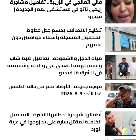
قالي اتعالجي في الزريبة.. تفاصيل مشاجرة
إيمي تاتو في مستشفى بمصر الجديدة |
فيديو
تنظيم الاتصالات يحسم جدل خطوط
المحمول المسجلة بأسماء مواطنين دون
علمهم
مياه الدجل والشعوذة.. تفاصيل ضبط شاب
وعمه بتهمة التعدي على والدته وشقيقته
في الشرقية | فيديو
موجة جديدة.. الأرصاد تحذر من حالة الطقس
غدا الأحد 9-8-2026
أطفالها شهدوا لحظاتها الأخيرة.. التفاصيل
الكاملة لمقتل سارة على يد زوجها في عزبة
الورد