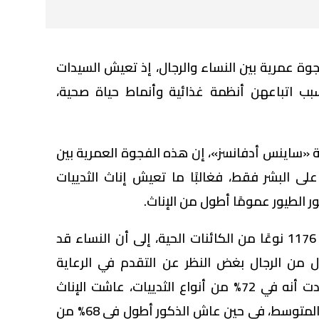
 عمرية بين النساء والرجال، إذ تعيش السيدات
بب اتباعهن أنظمة غذائية وأنماط حياة صحية،
 «ساينس أدفانسز»، إن هذه الفجوة العمرية بين
لى البشر فقط، فغالبًا ما تعيش إناث الثدييات
 الطيور عمومًا أطول من الإناث.
وتشير نتائج الدراسة التي شملت 1176 نوعًا من الكائنات الحية، إلى أن النساء قد
 من الرجال بغض النظر عن التقدم في الرعاية
الطبية وظروف المعيشة، إذ وجدت أنه في 72% من أنواع الثدييات، عاشت الإناث
أطول من الذكور بنسبة 12% في المتوسط، في حين عاش الذكور أطول في 68% من