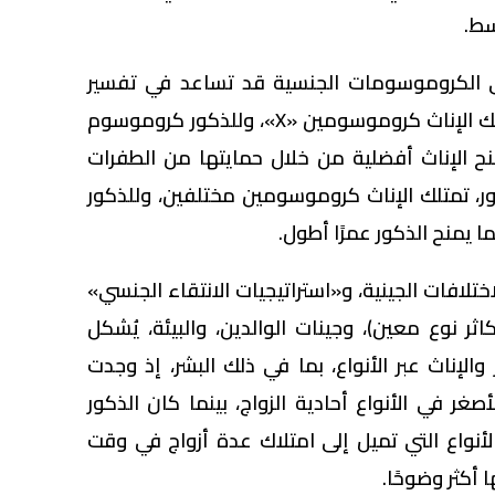
في الكروموسومات الجنسية قد تساعد في تفسير
فجوة العمر، ففي الثدييات، تمتلك الإناث كروموسومين «X»، وللذكور كروموسوم
»، مما قد يمنح الإناث أفضلية من خلال حمايتها من الطفرات
ور، تمتلك الإناث كروموسومين مختلفين، وللذكور
يمنح الذكور عمرًا أطول.
ختلافات الجينية، و«استراتيجيات الانتقاء الجنسي»
ثر نوع معين)، وجينات الوالدين، والبيئة، يُشكل
الإناث عبر الأنواع، بما في ذلك البشر، إذ وجدت
غر في الأنواع أحادية الزواج، بينما كان الذكور
أنواع التي تميل إلى امتلاك عدة أزواج في وقت
 أكثر وضوحًا.