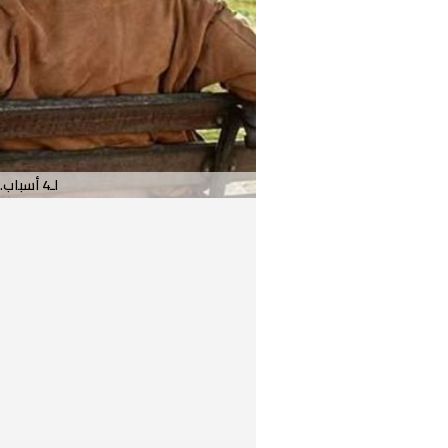
لـ4 أسباب.. لماذا يموت الرجال قبل النساء؟