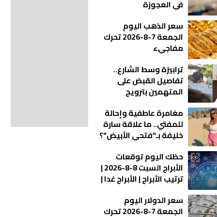
في العجوزة
سعر الذهب اليوم
الجمعة 7-8-2026 تحرك
مفاجيء
ترابيزة وسط الشارع..
تفاصيل القبض على
المتهمين بترويج
الحشيش بالإسكندرية |
مغامرة عاطفية وإحالة
فيديو
للمفتي.. ما علاقة سارة
خليفة بـ"فتحي الأبيض"؟
حظك اليوم توقعات
الأبراج السبت 8-8-2026 |
ترتيب الأبراج | الأبراج غدا |
الأبراج اليومية | معرفة
سعر الدولار اليوم
الأبراج | الأبراج بالأشهر
الجمعة 7-8-2026 تحرك