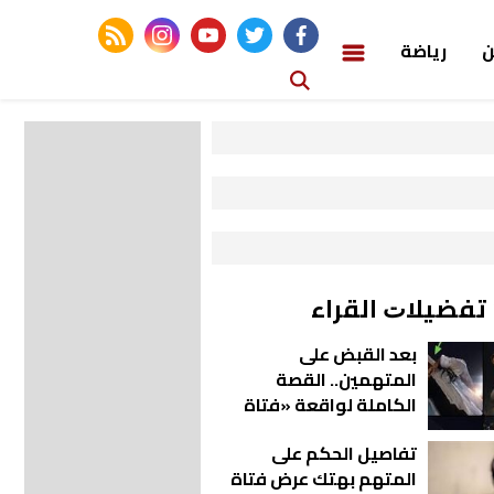
rss feed
instagram
youtube
twitter
facebook
ن
رياضة
ﺗﻔﻀﻴﻼﺕ اﻟﻘﺮاء
بعد القبض على
المتهمين.. القصة
الكاملة لواقعة «فتاة
الأوبر»
تفاصيل الحكم على
المتهم بهتك عرض فتاة