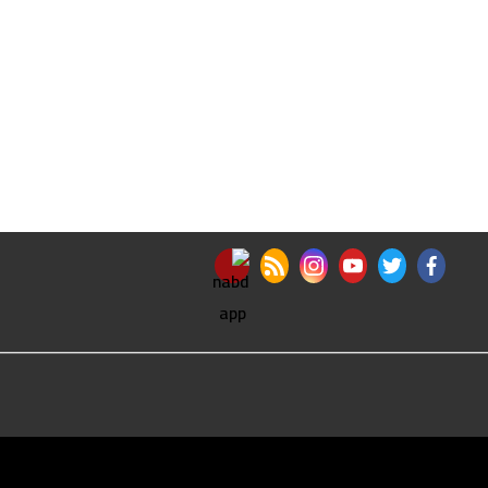
nabd app
rss feed
instagram
youtube
twitter
facebook