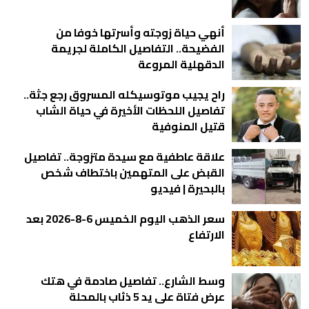
أنهي حياة زوجته وأسرتها خوفا من
الفضيحة.. التفاصيل الكاملة لجريمة
الدقهلية المروعة
راح يجيب موتوسيكله المسروق رجع جثة..
تفاصيل اللحظات الأخيرة في حياة الشاب
قتيل المنوفية
علاقة عاطفية مع سيدة متزوجة.. تفاصيل
القبض على المتهمين باختطاف شخص
بالبحيرة | فيديو
سعر الذهب اليوم الخميس 6-8-2026 بعد
الارتفاع
وسط الشارع.. تفاصيل صادمة في هتك
عرض فتاة على يد 5 ذئاب بالمحلة