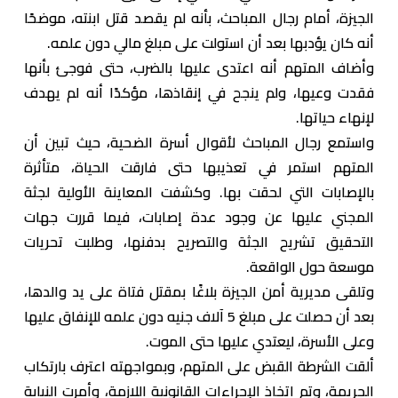
الجيزة، أمام رجال المباحث، بأنه لم يقصد قتل ابنته، موضحًا
أنه كان يؤدبها بعد أن استولت على مبلغ مالي دون علمه.
وأضاف المتهم أنه اعتدى عليها بالضرب، حتى فوجئ بأنها
فقدت وعيها، ولم ينجح في إنقاذها، مؤكدًا أنه لم يهدف
لإنهاء حياتها.
واستمع رجال المباحث لأقوال أسرة الضحية، حيث تبين أن
المتهم استمر في تعذيبها حتى فارقت الحياة، متأثرة
بالإصابات التي لحقت بها. وكشفت المعاينة الأولية لجثة
المجني عليها عن وجود عدة إصابات، فيما قررت جهات
التحقيق تشريح الجثة والتصريح بدفنها، وطلبت تحريات
موسعة حول الواقعة.
وتلقى مديرية أمن الجيزة بلاغًا بمقتل فتاة على يد والدها،
بعد أن حصلت على مبلغ 5 آلاف جنيه دون علمه للإنفاق عليها
وعلى الأسرة، ليعتدي عليها حتى الموت.
ألقت الشرطة القبض على المتهم، وبمواجهته اعترف بارتكاب
الجريمة، وتم اتخاذ الإجراءات القانونية اللازمة، وأمرت النيابة