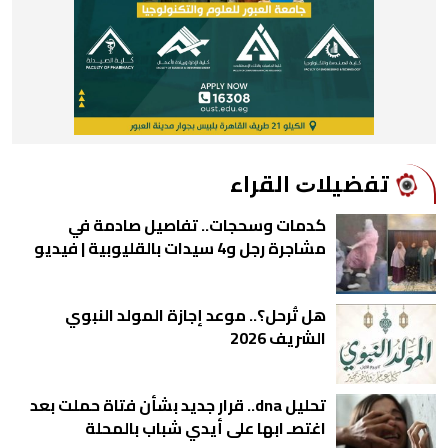
ﺗﻔﻀﻴﻼﺕ اﻟﻘﺮاء
كدمات وسحجات.. تفاصيل صادمة في
مشاجرة رجل و4 سيدات بالقليوبية | فيديو
هل تُرحل؟.. موعد إجازة المولد النبوي
الشريف 2026
تحليل dna.. قرار جديد بشأن فتاة حملت بعد
اغتصـ ابها على أيدي شباب بالمحلة