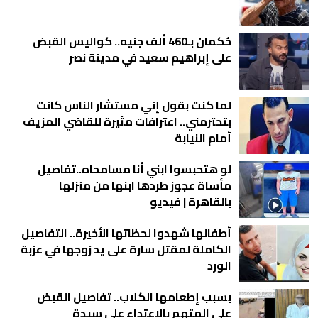
حُكمان بـ460 ألف جنيه.. كواليس القبض
على إبراهيم سعيد في مدينة نصر
لما كنت بقول إني مستشار الناس كانت
بتحترمني.. اعترافات مثيرة للقاضي المزيف
أمام النيابة
لو هتحبسوا ابني أنا مسامحاه..تفاصيل
مأساة عجوز طردها ابنها من منزلها
بالقاهرة | فيديو
أطفالها شهدوا لحظاتها الأخيرة.. التفاصيل
الكاملة لمقتل سارة على يد زوجها في عزبة
الورد
بسبب إطعامها الكلاب.. تفاصيل القبض
على المتهم بالاعتداء على سيدة