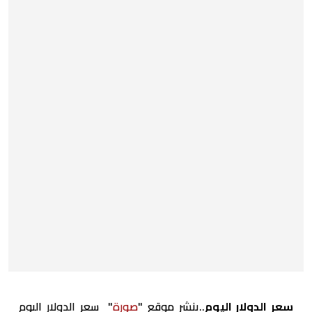
سعر الدولار اليوم
..ينشر موقع "
صورة
" سعر الدولار اليوم