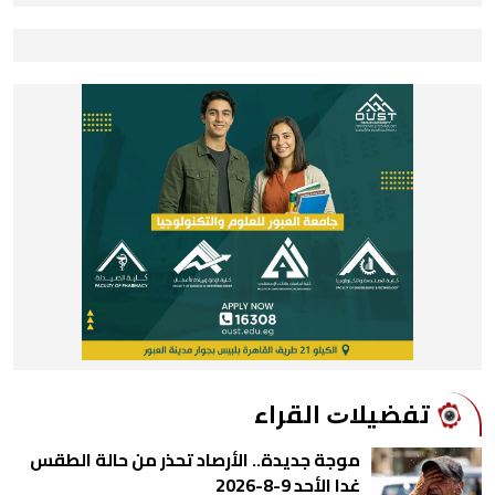
ﺗﻔﻀﻴﻼﺕ اﻟﻘﺮاء
موجة جديدة.. الأرصاد تحذر من حالة الطقس
غدا الأحد 9-8-2026