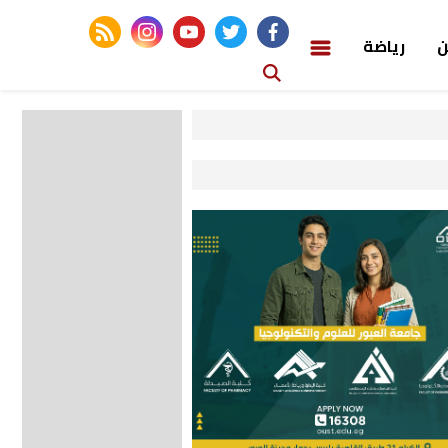
rss feed
instagram
youtube
twitter
facebook
ن
رياضة