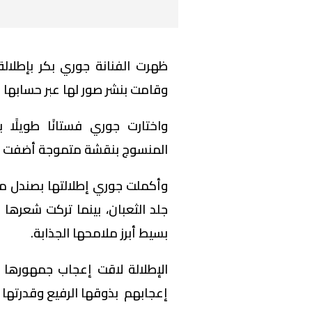
ظهرت الفنانة جوري بكر بإطلالة
وقامت بنشر صور لها عبر حسابها
واختارت جوري فستانًا طويلًا ب
المنسوج بنقشة متموجة أضفت عل
وأكملت جوري إطلالتها بصندل مف
جلد الثعبان، بينما تركت شعرها 
بسيط أبرز ملامحها الجذابة.
الإطلالة لاقت إعجاب جمهورها ع
إعجابهم بذوقها الرفيع وقدرتها ع