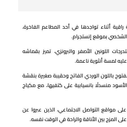
 راقية أثناء تواجدها في أحد المطاعم الفاخرة،
 الشخصي بموقع إنستجرام.
تدرجات اللونين الأصفر والبرونزي، تميز بقماشه
يه لمسة أنثوية ناعمة.
توح باللون الوردي الفاتح وحقيبة صغيرة بنقشة
الأسود منسدلًا بانسيابية على كتفيها، مع مكياج
لى مواقع التواصل الاجتماعي، الذين عبروا عن
لى المزج بين الأناقة والراحة في الوقت نفسه.