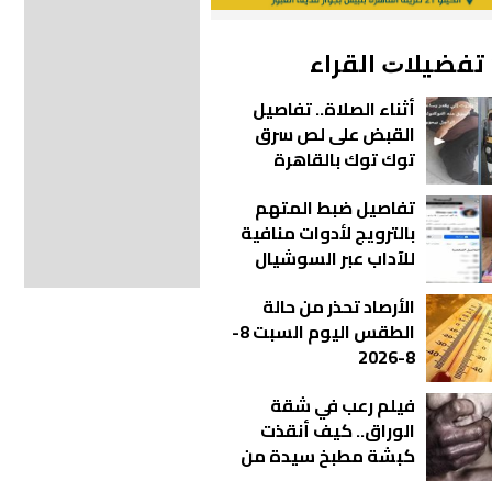
ﺗﻔﻀﻴﻼﺕ اﻟﻘﺮاء
أثناء الصلاة.. تفاصيل
القبض على لص سرق
توك توك بالقاهرة
تفاصيل ضبط المتهم
بالترويج لأدوات منافية
للآداب عبر السوشيال
ميديا في الإسكندرية
الأرصاد تحذر من حالة
الطقس اليوم السبت 8-
8-2026
فيلم رعب في شقة
الوراق.. كيف أنقذت
كبشة مطبخ سيدة من
كابوس الاغتـ صاب؟