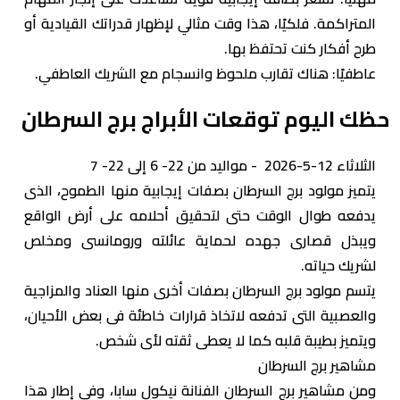
المتراكمة. فلكيًا، هذا وقت مثالي لإظهار قدراتك القيادية أو
طرح أفكار كنت تحتفظ بها.
عاطفيًا: هناك تقارب ملحوظ وانسجام مع الشريك العاطفي.
حظك اليوم توقعات الأبراج برج السرطان
الثلاثاء 12-5-2026 - مواليد من 22- 6 إلى 22- 7
يتميز مولود برج السرطان بصفات إيجابية منها الطموح، الذى
يدفعه طوال الوقت حتى لتحقيق أحلامه على أرض الواقع
ويبذل قصارى جهده لحماية عائلته ورومانسى ومخلص
لشريك حياته.
يتسم مولود برج السرطان بصفات أخرى منها العناد والمزاجية
والعصبية التى تدفعه لاتخاذ قرارات خاطئة فى بعض الأحيان،
ويتميز بطيبة قلبه كما لا يعطى ثقته لأى شخص.
مشاهير برج السرطان
ومن مشاهير برج السرطان الفنانة نيكول سابا، وفى إطار هذا