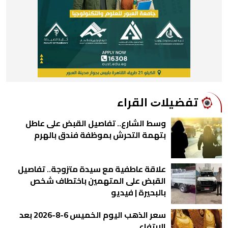
ﺗﻔﻀﻴﻼﺕ اﻟﻘﺮاء
وسط الشارع.. تفاصيل القبض على عاطل
بتهمة التحرش بموظفة فندق بالهرم
علاقة عاطفية مع سيدة متزوجة.. تفاصيل
القبض على المتهمين باختطاف شخص
بالبحيرة | فيديو
سعر الذهب اليوم الخميس 6-8-2026 بعد
الارتفاع