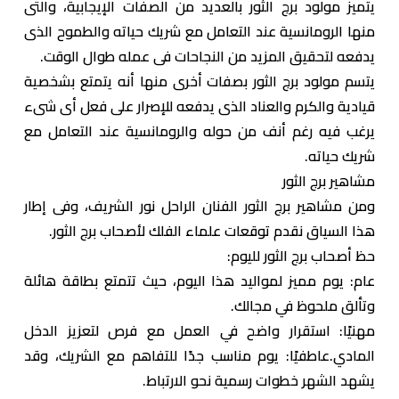
يتميز مولود برج الثور بالعديد من الصفات الإيجابية، والتى
منها الرومانسية عند التعامل مع شريك حياته والطموح الذى
يدفعه لتحقيق المزيد من النجاحات فى عمله طوال الوقت.
يتسم مولود برج الثور بصفات أخرى منها أنه يتمتع بشخصية
قيادية والكرم والعناد الذى يدفعه للإصرار على فعل أى شىء
يرغب فيه رغم أنف من حوله والرومانسية عند التعامل مع
شريك حياته.
مشاهير برج الثور
ومن مشاهير برج الثور الفنان الراحل نور الشريف، وفى إطار
هذا السياق نقدم توقعات علماء الفلك لأصحاب برج الثور.
حظ أصحاب برج الثور لليوم:
عام: يوم مميز لمواليد هذا اليوم، حيث تتمتع بطاقة هائلة
وتألق ملحوظ في مجالك.
مهنيًا: استقرار واضح في العمل مع فرص لتعزيز الدخل
المادي.عاطفيًا: يوم مناسب جدًا للتفاهم مع الشريك، وقد
يشهد الشهر خطوات رسمية نحو الارتباط.