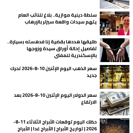
سلطة دينية موازية.. بلاغ للنائب العام
يتهم سيدات واقعة سيزلر بالإرهاب
طليقها هددها بقضية زنا فدهسته بسيارة..
تفاصيل إحالة أوراق سيدة وزوجها
بالإسكندرية للمفتي
سعر الذهب اليوم الإثنين 10-8-2026 تحرك
جديد
سعر الدولار اليوم الإثنين 10-8-2026 بعد
الارتفاع
حظك اليوم توقعات الأبراج الثلاثاء 11-8-
2026 | تواريخ الأبراج | الأبراج غدا | الأبراج