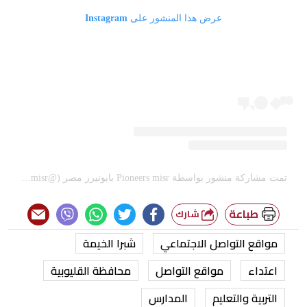
عرض هذا المنشور على Instagram
تمت مشاركة منشور بواسطة ‏‎Pioneers misr بايونيرز مصر‎‏ (@‏‎pioneers_misr‎‏)
طباعة
شارك
مواقع التواصل الاجتماعي
شبرا الخيمة
اعتداء
مواقع التواصل
محافظة القليوبية
التربية والتعليم
المدارس