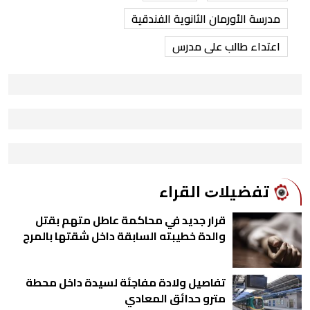
مدرسة الأورمان الثانوية الفندقية
اعتداء طالب على مدرس
ﺗﻔﻀﻴﻼﺕ اﻟﻘﺮاء
قرار جديد في محاكمة عاطل متهم بقتل
والدة خطيبته السابقة داخل شقتها بالمرج
تفاصيل ولادة مفاجئة لسيدة داخل محطة
مترو حدائق المعادي