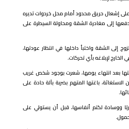
على إشعال حريق محدود أمام محل خردوات تديره
دفعها إلى مغادرة الشقة ومحاولة السيطرة على
زوج إلى الشقة واختبأ داخلها في انتظار عودتها،
 الخارج لإبلاغه بأي تحركات.
تها بعد انتهاء يومها، شعرت بوجود شخص غريب
الاستغاثة، باغتها المتهم بضربة بآلة حادة على
ئها.
ربًا ووسادة لكتم أنفاسها، قبل أن يستولي على
حمول.