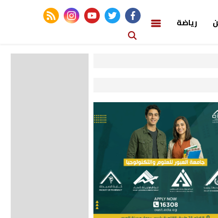
rss feed
instagram
youtube
twitter
facebook
ن
رياضة