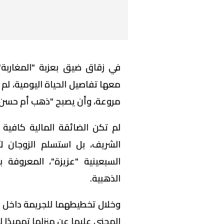
في زقاق ضيق بعزبة "المغاربة"
معها تفاصيل الحياة اليومية، لم 
مروعة، وأن يصبح "ذهب أم حسن" ب
لم تكن الضائقة المالية كافية 
الشريف، بل استسلم الزوجان ل
السبعينية "عزيزة"، المعروفة 
الذهبية.
وخلال تخطيطهما للجريمة داخل ش
المجني عليها عن منزلها تمهيدًا ل