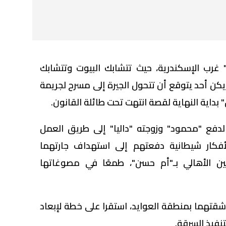
 غرب الإسكندرية، حيث تتشابك البيوت وتتشابك
يكن أحد يتوقع أن تتحول الجيرة إلى مسرح لجريمة
داية النهاية لقصة انتهت تحت طائلة القانون.
لدفع "محمود" وزوجته "داليا" إلى طريق العمل
أفكار شيطانية دفعتهم إلى استهداف جارتهما
بين الأهالي بـ"أم حسن"، طمعًا في مصوغاتها
قتهما بمنطقة العوايد، استقرا على خطة لإبعاد
تنفيذ السرقة.