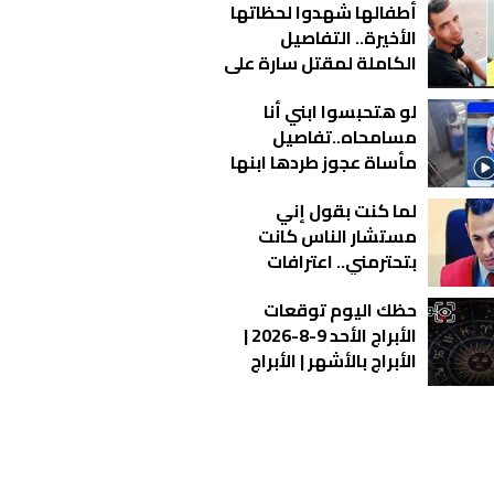
أطفالها شهدوا لحظاتها
الأخيرة.. التفاصيل
الكاملة لمقتل سارة على
يد زوجها في عزبة الورد
لو هتحبسوا ابني أنا
مسامحاه..تفاصيل
مأساة عجوز طردها ابنها
من منزلها بالقاهرة |
لما كنت بقول إني
فيديو
مستشار الناس كانت
بتحترمني.. اعترافات
مثيرة للقاضي المزيف
حظك اليوم توقعات
أمام النيابة
الأبراج الأحد 9-8-2026 |
الأبراج بالأشهر | الأبراج
غدا | الأبراج اليومية |
تواريخ الأبراج | ترتيب
الأبراج