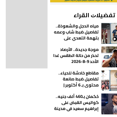
ﺗﻔﻀﻴﻼﺕ اﻟﻘﺮاء
مياه الدجل والشعوذة..
تفاصيل ضبط شاب وعمه
بتهمة التعدي على
والدته وشقيقته في
موجة جديدة.. الأرصاد
الشرقية | فيديو
تحذر من حالة الطقس غدا
الأحد 9-8-2026
مقاطع خادشة للحياء..
تفاصيل ضبط صانعة
محتوى بـ 6 أكتوبر |
فيديو
حُكمان بـ460 ألف جنيه..
كواليس القبض على
إبراهيم سعيد في مدينة
نصر