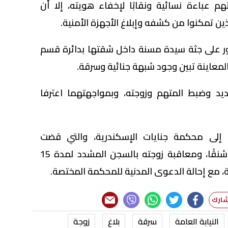
هم عباءة نسائية ونقابًا لإخفاء هويته، إلا أن
ين تمكنوا من كشفه وإبلاغ الأجهزة الأمنية.
لعثور على جثة سيدة مسنة داخل شقتها بدائرة قسم
المعاينة تبين وجود شبهة جنائية وسرقة.
 وضبط المتهم وزوجته، وبمواجهتهما اعترفا
ين إلى محكمة جنايات الإسكندرية، والتي قضت
بمعاقبة المتهم الأول بالإعدام شنقًا، ومعاقبة زوجته بالسجن المشدد لمدة 15
ية، مع إحالة الدعوى المدنية للمحكمة المختصة.
النيابة العامة
سرقة
بلاغ
زوجة