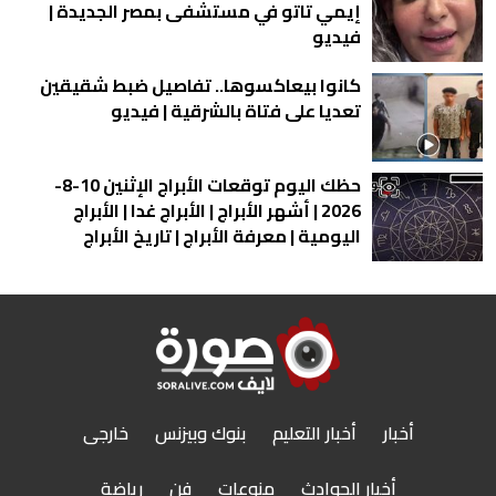
إيمي تاتو في مستشفى بمصر الجديدة |
فيديو
كانوا بيعاكسوها.. تفاصيل ضبط شقيقين
تعديا على فتاة بالشرقية | فيديو
حظك اليوم توقعات الأبراج الإثنين 10-8-
2026 | أشهر الأبراج | الأبراج غدا | الأبراج
اليومية | معرفة الأبراج | تاريخ الأبراج
أخبار
أخبار التعليم
بنوك وبيزنس
خارجى
أخبار الحوادث
منوعات
فن
رياضة