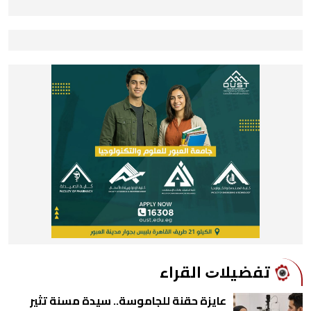
ﺗﻔﻀﻴﻼﺕ اﻟﻘﺮاء
عايزة حقنة للجاموسة.. سيدة مسنة تثير