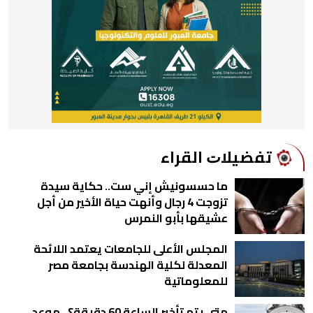
ﺗﻔﻀﻴﻼﺕ اﻟﻘﺮاء
ما حسسونيش إني ست.. حكاية سيدة
تزوجت 4 رجال وأنهت حياة الأخير من أجل
عشيقها بأبو النمرس
المجلس الأعلى للجامعات يعتمد اللائحة
المعدلة لكلية الهندسة بجامعة مصر
للمعلوماتية
متى يتم تأخير الساعة 60 دقيقة؟.. موعد