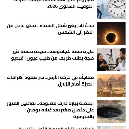
التوقيت الشتوى 2026
حدث نادر يغير شكل السماء.. تحذير عاجل من
النظر إلى الشمس
عايزة حقنة للجاموسة.. سيدة مسنة تثير
ضجة بطلب طريف من طبيب عيون | فيديو
مفاجأة في حركة الأرض.. سر صمود أهرامات
الجيزة أمام الزلازل
ابتلعته بيارة صرف مفتوحة.. تفاصيل العثور
على جثمان صغير بعد غيابه يومين
بالمنوفية