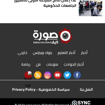
غدا إعلان نتائج المرحلة الأولى لتنسيق
الجامعات الحكومية
أخبار
أخبار التعليم
بنوك وبيزنس
خارجى
أخبار الحوادث
منوعات
فن
رياضة
nabd app
rss feed
instagram
youtube
twitter
facebook
اتصل بنا
سياسة الخصوصية - Privacy Policy
r