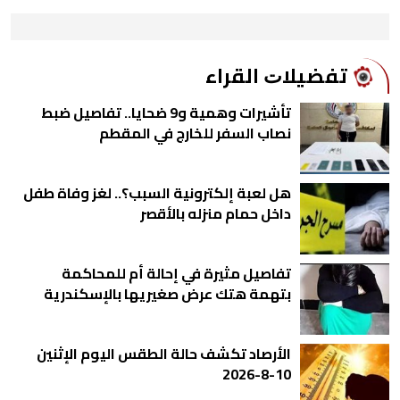
ﺗﻔﻀﻴﻼﺕ اﻟﻘﺮاء
تأشيرات وهمية و9 ضحايا.. تفاصيل ضبط
نصاب السفر للخارج في المقطم
هل لعبة إلكترونية السبب؟.. لغز وفاة طفل
داخل حمام منزله بالأقصر
تفاصيل مثيرة في إحالة أم للمحاكمة
بتهمة هتك عرض صغيريها بالإسكندرية
الأرصاد تكشف حالة الطقس اليوم الإثنين
10-8-2026