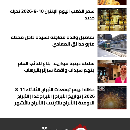
سعر الذهب اليوم الإثنين 10-8-2026 تحرك
جديد
تفاصيل ولادة مفاجئة لسيدة داخل محطة
مترو حدائق المعادي
سلطة دينية موازية.. بلاغ للنائب العام
يتهم سيدات واقعة سيزلر بالإرهاب
حظك اليوم توقعات الأبراج الثلاثاء 11-8-
2026 | تواريخ الأبراج | الأبراج غدا | الأبراج
اليومية | الأبراج بالترتيب | الأبراج بالأشهر