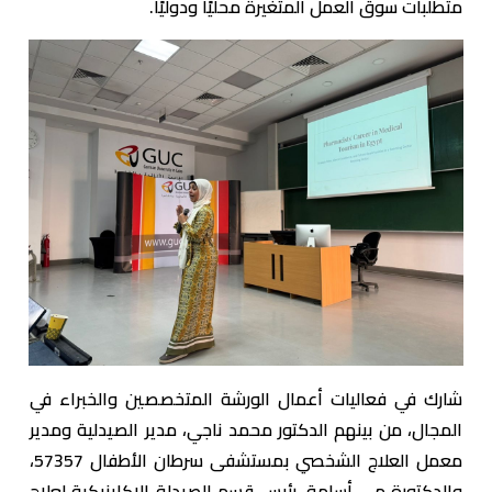
متطلبات سوق العمل المتغيرة محليًا ودوليًا.
شارك في فعاليات أعمال الورشة المتخصصين والخبراء في
المجال، من بينهم الدكتور محمد ناجي، مدير الصيدلية ومدير
معمل العلاج الشخصي بمستشفى سرطان الأطفال 57357،
والدكتورة مي أسامة، رئيس قسم الصيدلة الإكلينيكية لعلاج