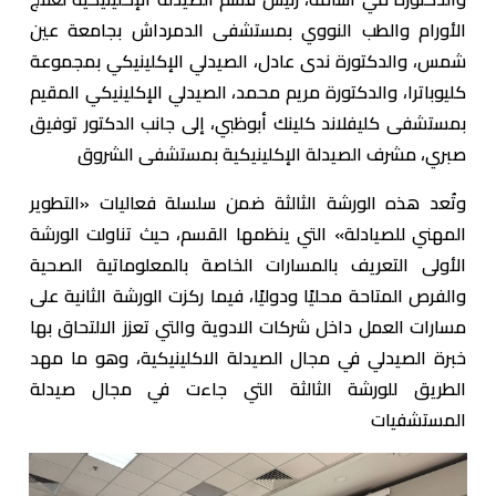
الأورام والطب النووي بمستشفى الدمرداش بجامعة عين
شمس، والدكتورة ندى عادل، الصيدلي الإكلينيكي بمجموعة
كليوباترا، والدكتورة مريم محمد، الصيدلي الإكلينيكي المقيم
بمستشفى كليفلاند كلينك أبوظبي، إلى جانب الدكتور توفيق
صبري، مشرف الصيدلة الإكلينيكية بمستشفى الشروق
وتُعد هذه الورشة الثالثة ضمن سلسلة فعاليات «التطوير
المهني للصيادلة» التي ينظمها القسم، حيث تناولت الورشة
الأولى التعريف بالمسارات الخاصة بالمعلوماتية الصحية
والفرص المتاحة محليًا ودوليًا، فيما ركزت الورشة الثانية على
مسارات العمل داخل شركات الادوية والتي تعزز الالتحاق بها
خبرة الصيدلي في مجال الصيدلة الاكلينيكية، وهو ما مهد
الطريق للورشة الثالثة التي جاءت في مجال صيدلة
المستشفيات