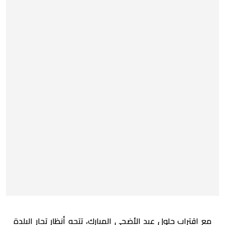
مع اقتراب حلول عيد الأضحى المبارك، تتجه أنظار تجار البلدة