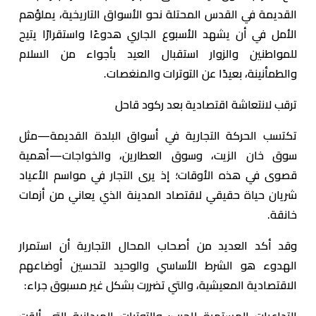
القديمة في القدس المحتلة نحو الأسواق التاريخية، يملؤهم
الأمل في أن يشهد الأسبوع الجاري هدوءًا واستقرارًا يتيح
للمواطنين والزوار استقبال العيد بأجواء من السلام
والطمأنينة، بعيدًا عن التوترات والمنغصات.
ترقب لانتعاشة اقتصادية بعد ركود قاحل
تكتسب الحركة التجارية في أسواق البلدة القديمة—مثل
سوق خان الزيت، وسوق العطارين، والخواجات—أهمية
قصوى في هذه الأوقات؛ إذ يرى التجار في مواسم الأعياد
شريان حياة حقيقي لاقتصاد المدينة الذي يعاني من أزمات
خانقة.
وقد أكد العديد من أصحاب المحال التجارية أن استمرار
الهدوء هو الشرط الأساسي والوحيد لتحسين أوضاعهم
الاقتصادية المعيشية، والتي تضررت بشكل غير مسبوق جراء:
التداعيات المستمرة للحرب: والتوترات الميدانية التي ألقت