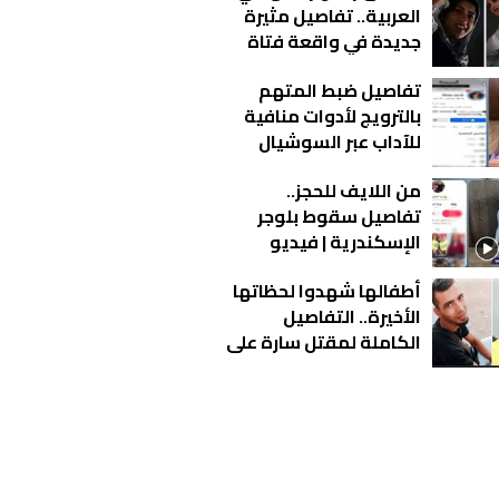
العربية.. تفاصيل مثيرة
جديدة في واقعة فتاة
أوبر
تفاصيل ضبط المتهم
بالترويج لأدوات منافية
للآداب عبر السوشيال
ميديا في الإسكندرية
من اللايف للحجز..
تفاصيل سقوط بلوجر
الإسكندرية | فيديو
أطفالها شهدوا لحظاتها
الأخيرة.. التفاصيل
الكاملة لمقتل سارة على
يد زوجها في عزبة الورد