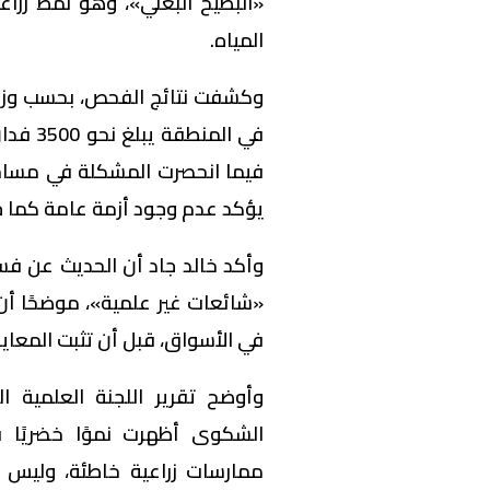
«البطيخ البعلي»، وهو نمط زرا
المياه.
وكشفت نتائج الفحص، بحسب وزارة 
في المن
يؤكد عدم وجود أزمة عامة كما جر
وأكد خالد جاد أن الحديث عن فس
«شائعات غير علمية»، موضحًا أن
في الأسواق، قبل أن تثبت المعا
وأوضح تقرير اللجنة العلمية ا
الشكوى أظهرت نموًا خضريًا قوي
ممارسات زراعية خاطئة، وليس 