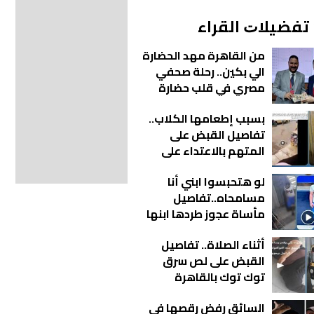
ﺗﻔﻀﻴﻼﺕ اﻟﻘﺮاء
من القاهرة مهد الحضارة
الي بكين.. رحلة صحفي
مصري في قلب حضارة
تصنع المستقبل
بسبب إطعامها الكلاب..
تفاصيل القبض على
المتهم بالاعتداء على
سيدة بالإسكندرية |
لو هتحبسوا ابني أنا
فيديو
مسامحاه..تفاصيل
مأساة عجوز طردها ابنها
من منزلها بالقاهرة |
أثناء الصلاة.. تفاصيل
فيديو
القبض على لص سرق
توك توك بالقاهرة
السائق رفض رقصها في