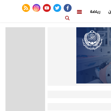
rss feed
instagram
youtube
twitter
facebook
ن
رياضة