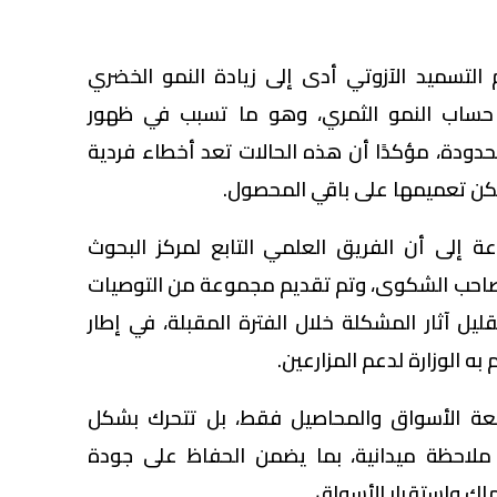
التسميد الآزوتي أدى إلى زيادة النمو الخضري
 حساب النمو الثمري، وهو ما تسبب في ظهور
دودة، مؤكدًا أن هذه الحالات تعد أخطاء فردية
يمكن تعميمها على باقي المحصول.
اعة إلى أن الفريق العلمي التابع لمركز البحوث
رع صاحب الشكوى، وتم تقديم مجموعة من التوصيات
تقليل آثار المشكلة خلال الفترة المقبلة، في إطار
به الوزارة لدعم المزارعين.
ابعة الأسواق والمحاصيل فقط، بل تتحرك بشكل
احظة ميدانية، بما يضمن الحفاظ على جودة
لك واستقرار الأسواق.