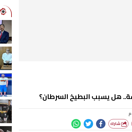
عة.. هل يسبب البطيخ السرطان؟
شارك