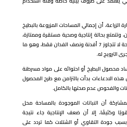
عي يعتمد على ظروف بيئية خاصة وقلة استخدام
الزراعة، أن إجمالي المساحات المزروعة بالبطيخ
طقة يبلغ نحو 3500 فدان، وتتمتع بحالة إنتاجية وصحية مستقرة وممتازة،
فيما انحصرت المشكلة في مساحة لا تتجاوز 7 أفدنة ونصف الفدان فقط، وهو ما
ى الترويج له.
اد محصول البطيخ أو احتوائه على مواد مسرطنة
 هذه الادعاءات بدأت بالتزامن مع طرح المحصول
ينات والفحوص عدم صحتها بالكامل.
لمشتركة أن النباتات الموجودة بالمساحة محل
ًا وكثيفًا، إلا أن ضعف الإنتاجية جاء نتيجة
بسبب جودة التقاوي أو الشتلات كما تردد على