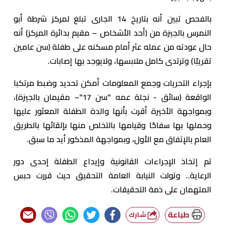
بالفحص تبين أنه بتاريخ 14 الجارى تبلغ لمركز شرطة أبو
النمرس بالجيزة من (أحد الأشخاص – مقيم بدائرة المركز) أنه
حال عودته من عمله عثر أمام مسكنه على طفلة (سن عامين
تقريبًا) وترتدى كامل ملابسها، ولايوجد بها إصابات.
بإجراء التحريات وجمع المعلومات أمكن تحديد وضبط مرتكبا
الواقعة (سائق - نجلة عمه "سن 17"– مقيمان بالجيزة)،
وبمواجهة الأخيرة أقرت بأنها والدة الطفلة المعثور عليها
وحملها بها سفاحًا وقيامها بالتخلص منها بإلقائها بالطريق
العام بالإتفاق مع الأول، وبمواجهة المذكور أيد ما سبق.
تم إتخاذ الإجراءات القانونية وإيداع الطفلة إحدى دور
الرعاية.. وتولت النيابة العامة التحقيق حيث قررت حبس
المتهمان على ذمة التحقيقات.
طباعة
شارك