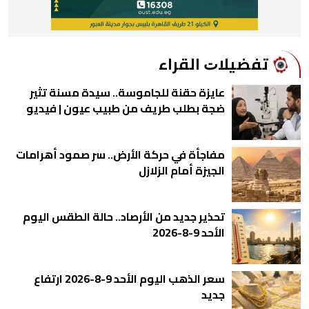
ﺗﻔﻀﻴﻼﺕ اﻟﻘﺮاء
عايزة حقنة للجاموسة.. سيدة مسنة تثير
ضجة بطلب طريف من طبيب عيون | فيديو
مفاجأة في حركة الأرض.. سر صمود أهرامات
الجيزة أمام الزلازل
تحذير جديد من الأرصاد.. حالة الطقس اليوم
الأحد 9-8-2026
سعر الذهب اليوم الأحد 9-8-2026 ارتفاع
جديد