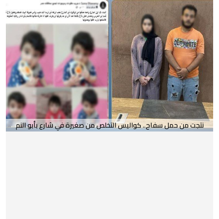
نتجت من حمل سفاح.. كواليس التخلص من صغيرة في شارع بأبو النم