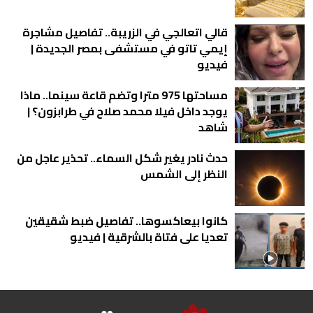
قالي اتعالجي في الزريبة.. تفاصيل مشاجرة
إيمي تاتو في مستشفى بمصر الجديدة |
فيديو
مساحتها 975 مترا وتضم قاعة سينما.. ماذا
يوجد داخل فيلا محمد صلاح في طرابزون؟ |
شاهد
حدث نادر يغير شكل السماء.. تحذير عاجل من
النظر إلى الشمس
كانوا بيعاكسوها.. تفاصيل ضبط شقيقين
تعديا على فتاة بالشرقية | فيديو