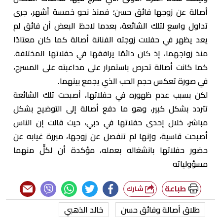
أصالة عن زوجها فائق حسن؛ فمنذ نحو خمسة أشهر، جرى
تداول واسع لتلك الشائعة، بعدما لاحظ البعض أن فائق لم
يعد يظهر في حفلات زوجته الفنانة أصالة كما كان معتادًا
منذ زواجهما، إذ كان دائمًا يرافقها في حفلاتها المختلفة.
كما كانت أصالة تحرص باستمرار على مداعبته على المسرح،
في صورة تعكس حجم الحب الذي يجمع بينهما.
لكن بسبب عدم ظهوره في حفلاتها، أصبحت تلك الشائعة
تتردد بشكل كبير، وهو ما دفع أصالة إلى التوضيح بشكل
مباشر، خلال إحدى حفلاتها في دبي، حيث قالت إن الناس
أصبحت قاسية، وإنها لم تنفصل عن زوجها، مبررة غيابه عن
حضور حفلاتها بانشغاله بعمله، مؤكدة أن لكلٍّ منهما
مسؤولياته
طباعة
شارك
طلاق أصالة وفائق حسن
خالد الذهبي