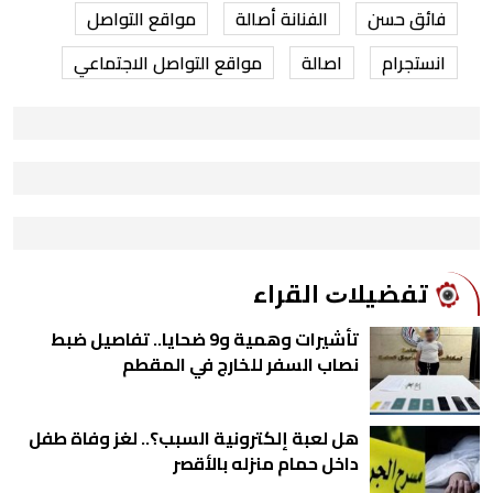
فائق حسن
الفنانة أصالة
مواقع التواصل
انستجرام
اصالة
مواقع التواصل الاجتماعي
ﺗﻔﻀﻴﻼﺕ اﻟﻘﺮاء
تأشيرات وهمية و9 ضحايا.. تفاصيل ضبط
نصاب السفر للخارج في المقطم
هل لعبة إلكترونية السبب؟.. لغز وفاة طفل
داخل حمام منزله بالأقصر