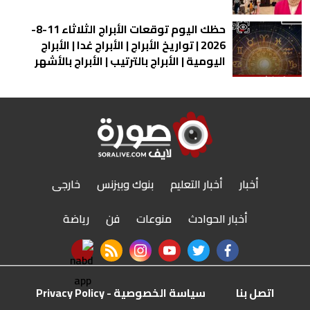
حظك اليوم توقعات الأبراج الثلاثاء 11-8-
2026 | تواريخ الأبراج | الأبراج غدا | الأبراج
اليومية | الأبراج بالترتيب | الأبراج بالأشهر
أخبار
أخبار التعليم
بنوك وبيزنس
خارجى
أخبار الحوادث
منوعات
فن
رياضة
nabd app
rss feed
instagram
youtube
twitter
facebook
اتصل بنا
سياسة الخصوصية - Privacy Policy