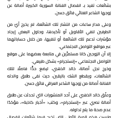
بشائعات تفيد بـ انفصال الفنانة السورية الكبيرة أصالة عن
زوجها الشاعر الغنائي فائق حسن.
وعلى مدار ساعات من انتشار تلك الشائعة، لم يخرج أيّ من
الطرفين لنفي الأقاويل أو تأكيدها، وحاول البعض إيجاد
مؤشرات تدعم تلك الشائعة أو تنفيها، من خلال حساباتهما
عبر مواقع التواصل الاجتماعي.
إلا أن الزوجين كانا مستمرَّين في متابعة بعضهما على موقع
التواصل الاجتماعي «إنستجرام» بشكل طبيعي.
وخرج نجل أصالة، خالد الذهبي، ليضع حدًّا فاصلًا لتلك
الشائعات، ويقطع الشك باليقين، حيث نفى طلاق والدته
الفنانة أصالة من زوجها الشاعر العراقي فائق حسن.
وعلّق خالد الذهبي على أحد المنشورات التي تحدثت عن طلاق
أصالة نصري عبر «إنستجرام»، وكتب: «أخبار كاذبة»، مؤكدًا
عدم صحة ما يتم تداوله.
وليست هذه المرة الأولى التي تخرج فيها شائعات انفصال