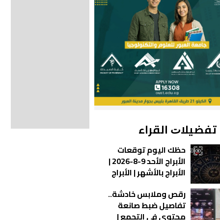
ﺗﻔﻀﻴﻼﺕ اﻟﻘﺮاء
حظك اليوم توقعات
الأبراج الأحد 9-8-2026 |
الأبراج بالأشهر | الأبراج
غدا | الأبراج اليومية |
رقص وملابس خادشة..
تواريخ الأبراج | ترتيب
تفاصيل ضبط صانعة
الأبراج
محتوى في التجمع |