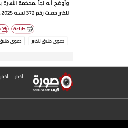
وأوضح أنه لجأ لمحكمة الأسرة 
للضرر حملت رقم 372 لسنة 2025، ولا تزال الدعوى منظورة أمام المحكمة حتى الآن.
طباعة
شارك
دعوى طلاق للضرر
دعوى طلاق
أخبار
أخبار
r