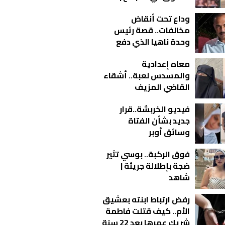
فيديو
وداع تحت أنقاض
مخالفات.. قصة رئيس
وحدة ناهيا الذي دفع
حياته ثمن واجبه
معاه إعدادية
والمسدس لعبة.. أشقاء
القاضي المزيف
يكشفون مفاجآت
فيديو الخربشة..قرار
صادمة
جديد بشأن الفتاة
وسائق أوبر
فوق الركبة.. بوسي تثير
ضجة بإطلالة جريئة |
شاهد
رفض ارتباط ابنته بعشيق
الأم.. كيف قتلت فاطمة
شريك عمرها بعد 22 سنة