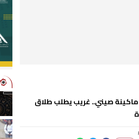
اكينة صيني.. غريب يطلب طلاق
ة