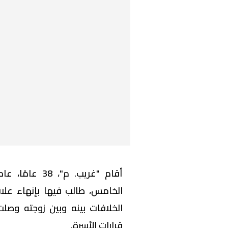
أقام "غريب. م
الخلافات بينه وبين زوجته وص
قرارات الأسرة.