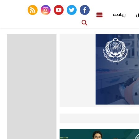
rss feed
instagram
youtube
twitter
facebook
ن
رياضة