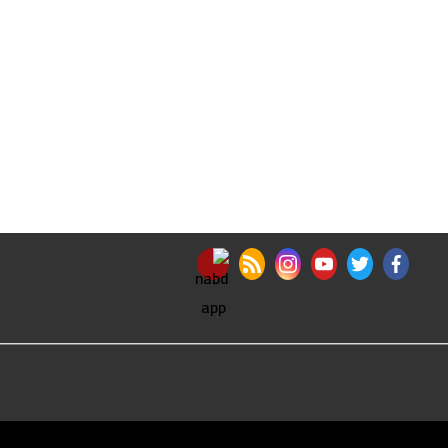
nabd app
rss feed
instagram
youtube
twitter
facebook