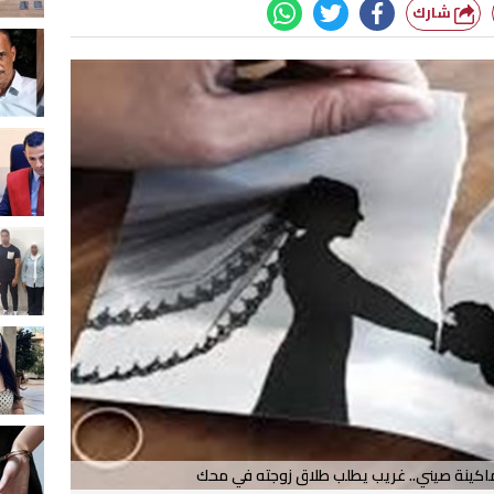
شارك
كينة صيني.. غريب يطلب طلاق زوجته في محك