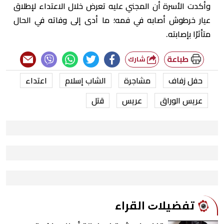
وأكدت الأسرة أن المجني عليه تعرض خلال الاعتداء لإطلاق
عيار خرطوش أصابه في فمه؛ ما أدى إلى وفاته في الحال
متأثرًا بإصابته.
طباعة
شارك
حفل زفاف
مشاجرة
الشاب إسلام
اعتداء
عريس الوراق
عريس
قتل
ﺗﻔﻀﻴﻼﺕ اﻟﻘﺮاء