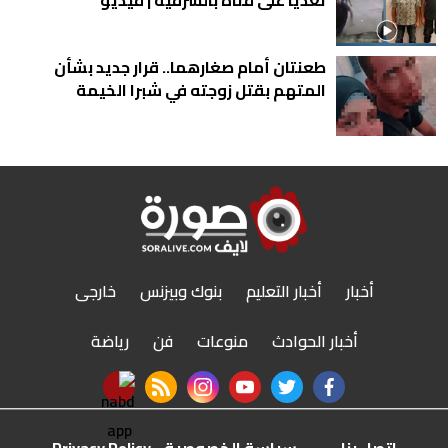
طعنتان أمام صغارهما.. قرار جديد بشأن
المتهم بقتل زوجته في شبرا الخيمة
أخبار
أخبار التعليم
بنوك وبيزنس
خارجى
أخبار الحوادث
منوعات
فن
رياضة
nabd app
rss feed
instagram
youtube
twitter
facebook
اتصل بنا
سياسة الخصوصية - Privacy Policy