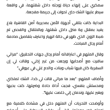
سمكري على إنهاء حياة زوجته داخل شقتهما، في واقعة
سيطر عليها الشك حتى تحولت إلى جريمة مفجعة.
البداية كانت بتلقي أجهزة الأمن بمديرية أمن القاهرة بلاغ
يفيد بمقتل ربة منزل داخل شقتها، وبالانتقال والفحص تم
ضبط الزوج، الذي ظهر في حالة انهيار واعترف بتفاصيل صادمة
أمام رجال المباحث.
وقال المتهم في اعترافاته أمام رجال جهات التحقيق: “مراتي
سافرت مع أصحابها ورجعت من غير إذني، وقالت لي إن
السفرية كان فيها شباب وبنات، والدم غلي في عروقي.”
وأضاف المتهم: “بعد ما مراتي قالت لي كدا، الشك تملكني
ومحستش بنفسي، فجبت أداة حادة وضربتها، كنت بحبها
وبغير عليها، وندمان إني خلصت عليها”.
وأوضحت التحريات أن المتهم دخل في مشادة كلامية مع
زوجته فور عودتها، قبل أن يفقد السيطرة على أعصابه