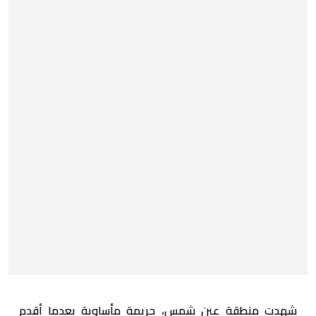
شهدت منطقة عين شمس، جريمة مأساوية بعدما أقدم