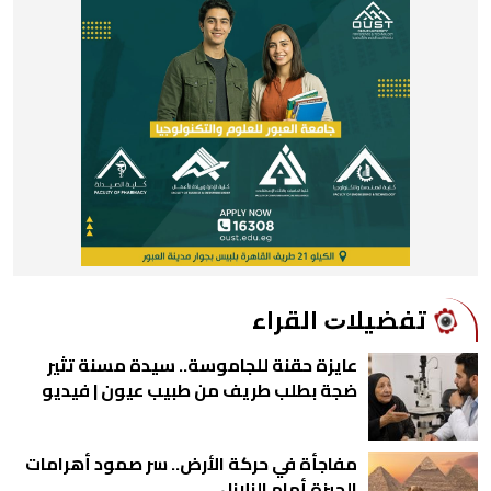
ﺗﻔﻀﻴﻼﺕ اﻟﻘﺮاء
عايزة حقنة للجاموسة.. سيدة مسنة تثير
ضجة بطلب طريف من طبيب عيون | فيديو
مفاجأة في حركة الأرض.. سر صمود أهرامات
الجيزة أمام الزلازل