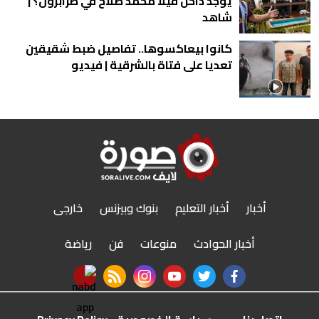
يوجد داخل فيلا محمد صلاح في طرابزون؟ |
شاهد
كانوا بيعاكسوها.. تفاصيل ضبط شقيقين
تعديا على فتاة بالشرقية | فيديو
أخبار
أخبار التعليم
بنوك وبيزنس
خارجى
أخبار الحوادث
منوعات
فن
رياضة
nabd app
rss feed
instagram
youtube
twitter
facebook