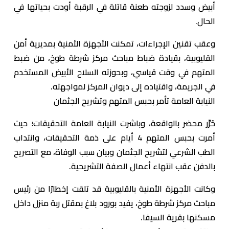
أبيض وسدد لزوجته طعنة قاتلة في الرقبة أودت بحياتها في
الحال.
وعقب تقنين الإجراءات، تمكنت الأجهزة الأمنية بمديرية أمن
القليوبية، بقيادة ضباط مباحث مركز شرطة طوخ، من ضبط
المتهم في وقت قياسي، وبحوزته السلاح الأبيض المستخدم
في الجريمة، واقتياده إلى ديوان المركز لمواجهته.
النيابة العامة تأمر بحبس المتهم وتشريح الجثمان
حُرِّر محضر بالواقعة، وباشرت النيابة العامة التحقيقات؛ حيث
أمرت بحبس المتهم 4 أيام على ذمة التحقيقات، وانتداب
الطب الشرعي لتشريح الجثمان وبيان سبب الوفاة، مع التصريح
بالدفن عقب انتهاء أعمال الصفة التشريحية.
وكانت الأجهزة الأمنية بالقليوبية قد تلقت إخطارًا من رئيس
مباحث مركز شرطة طوخ، يفيد بورود بلاغ بمقتل ربة منزل داخل
مسكنها بقرية السيفا.