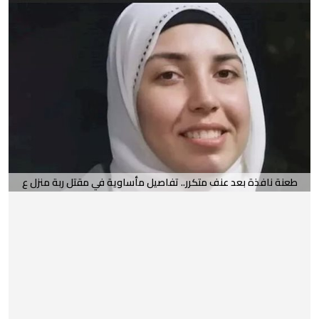
طعنة نافذة بعد عنف متكرر.. تفاصيل مأساوية في مقتل ربة منزل ع