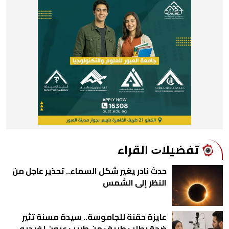
ﺗﻔﻀﻴﻼﺕ اﻟﻘﺮاء
حدث نادر يغير شكل السماء.. تحذير عاجل من
النظر إلى الشمس
عايزة حقنة للجاموسة.. سيدة مسنة تثير
ضجة بطلب طريف من طبيب عيون | فيديو