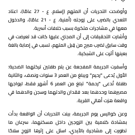
وأوضحت التحريات أن المتهم (إسلام. ع - 27 عامًا)، اعتاد
التعدي بالضرب على زوجته (أمنية. ع - 21 عامًا)، والدخول
معها في مشاجرات متكررة بسبب خلافات أسرية.
وأشارت التحقيقات إلى أن المجني عليها كانت قد تعرضت في
وقت سابق لضرب مبرح من قِبل المتهم، تسبب في إصابة بالغة
بعينها أثرت على الشبكية.
وأسفرت الجريمة المفجعة عن يتم طفلين تركتهما الضحية؛
الأول يُدعى "رحيم" ويبلغ من العمر 3 سنوات ونصف، والثانية
طفلة تُدعى "رحمة" تبلغ من العمر 6 أشهر فقط، ليواجها
مصيرهما وحدهما بعد فقدان والدتهما وسجن والدهما في
واقعة هزت أهالي القرية.
وعن كواليس يوم الجريمة، بينت التحريات أن الواقعة بدأت
بمشادة كلامية بين الزوجين داخل مسكنهما، سرعان ما
تطورت إلى مشاجرة بالأيدي، استل على إثرها الزوج سلاحًا