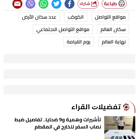
طباعة
شارك
مواقع التواصل
الكوكب
عدد سكان الأرض
سكان العالم
مواقع التواصل الاجتماعي
نهاية العالم
يوم القيامة
ﺗﻔﻀﻴﻼﺕ اﻟﻘﺮاء
تأشيرات وهمية و9 ضحايا.. تفاصيل ضبط
نصاب السفر للخارج في المقطم