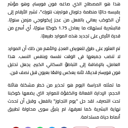
هذا هو المصطلح الذي صاغه فون فورستر، وهو مؤشر
يقيسه حاليًا منظمة جلوبال فوتبرنت نتورك"، تشير الأرقام إلى
أن الكوكب يعاني بالفعل من عجز إيكولوجي مزمن سنويًا.
فالبشرية تستهلك ما يعادل 1.75 كوكبًا سنويًا، أي أسرع من
قدرة الأرض على تجديد هذه الموارد طبيعيًا.
تم العثور على طرق لتعويض العجز، والأهم من ذلك أن الموارد
لا تنضب جميعها فى الوقت نفسه وبنفس النسب. هذا
العامل، بالإضافة إلى التباطؤ السكاني الكبير، يجعل تحليل
فون فورستر قديمًا، لأنه يعكس واقعًا بعيون قبل نصف قرن.
ما تمثله الدراسة اليوم هو تحذير من خطر مشكلة هائلة
الحجم: الإدارة الفعالة والكفؤة للموارد التي يضعها كوكبنا
تحت التصرف. لقد حل "يوم التجاوز" بالفعل، وقبل أن تحدث
نهاية البشرية كما نعرفها، لم يتبقَ سوى محاولة تطبيق
أنماط حياة مستدامة.