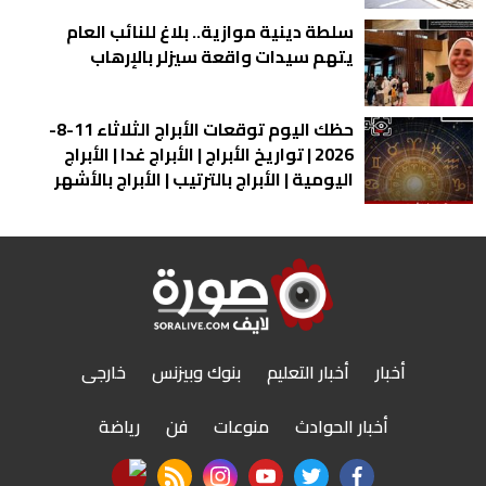
سلطة دينية موازية.. بلاغ للنائب العام
يتهم سيدات واقعة سيزلر بالإرهاب
حظك اليوم توقعات الأبراج الثلاثاء 11-8-
2026 | تواريخ الأبراج | الأبراج غدا | الأبراج
اليومية | الأبراج بالترتيب | الأبراج بالأشهر
أخبار
أخبار التعليم
بنوك وبيزنس
خارجى
أخبار الحوادث
منوعات
فن
رياضة
nabd app
rss feed
instagram
youtube
twitter
facebook