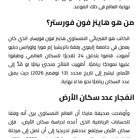
نهاية العالم فى ذلك الموعد.
من هو هاينز فون فورستر؟
الكاتب هو الفيزيائي النمساوي هاينز فون فورستر، الذي كان
يعمل في جامعة إلينوي رفقة باتريشيا إم مورا ولورانس دبليو
أميوت. قاموا بتحليل 24 تقديرًا للسكان العالمي وطبقوا
عليها نموذجًا رياضيًا. أظهرت النتائج منحنىً بيانيًا لو مُدَّ إلى
الأمام، ليشير إلى تاريخ محدد (13 نوفمبر 2026) حيث يميل
عدد السكان رياضيًا نحو ما لا نهاية.
انفجار عدد سكان الأرض
وأوضحت صحيفة ماركا أن العالم النمساوى يرى أنه وفقا
للحسابات الرياضية الذى أعده لدراسة سكان الأرض، فإن
سكان الأرض سيرتفع عددهم تدريجيا إلى أن تصل إلى مرحلة