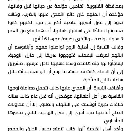
بمحافظة القليوبية، تفاصيل مؤلمة عن حياتها قبل وفاتها،
مؤكدة أن المتهم كان دائم التعدي عليها بالضرب، وكانت
تعود إلى منزل أسرتها غاضبة أكثر من مرة، لكنهم كانوا
يعيدونها حفاظًا على استقرار طفليها، أحدهما يبلغ من العمر
3 سنوات ونصف، والأخرى رضيعة عمرها 6 أشهر.
وقالت الأسرة إن أهلية الزوج تواصلوا معهم وأبلغوهم أن
ابنتهم تعرضت للإغماء، فتوجهوا سريعًا إلى منزل الزوجية،
ليفاجأوا بها جثة هامدة وسط طفليها داخل غرفتها، مشيرين
إلى أن الدماء كانت قد جفت، ما يرجح أن الواقعة حدثت خلال
ساعات الليل المتأخرة.
وأضافت الأسرة، أن المجني عليها كانت تتحمل معاملة زوجها
القاسية من أجل أطفالها، موضحين أنه قبل عام كانت هناك
خلافات كبيرة أوشكت على الانتهاء بالطلاق، إلا أن محاولات
الصلح أعادتها مرة أخرى إلى منزل الزوجية، لتلقى مصيرها
المأساوي.
وأكد أهل الضحية أنها كانت تتمتع بحسن الخلق والجميع