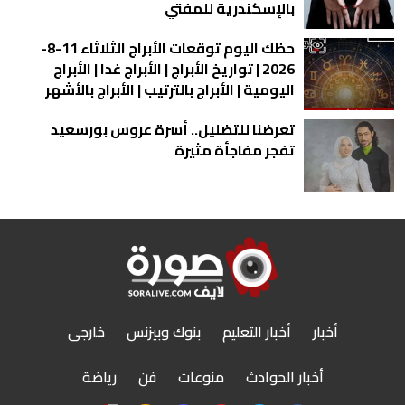
بالإسكندرية للمفتي
حظك اليوم توقعات الأبراج الثلاثاء 11-8-
2026 | تواريخ الأبراج | الأبراج غدا | الأبراج
اليومية | الأبراج بالترتيب | الأبراج بالأشهر
تعرضنا للتضليل.. أسرة عروس بورسعيد
تفجر مفاجأة مثيرة
أخبار
أخبار التعليم
بنوك وبيزنس
خارجى
أخبار الحوادث
منوعات
فن
رياضة