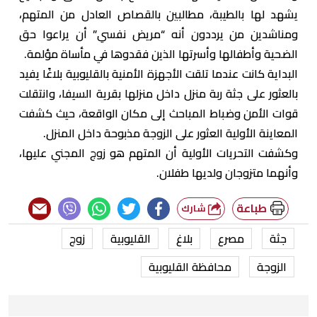
يشهد لها بالطيبة، مطالبين بالقصاص العادل من المتهم،
ومناشدين من يرددون أنه “مريض نفسي” أن يراعوا حق
الضحية وأطفالها وأسرتها الذين فقدوها في مأساة مؤلمة.
البداية كانت عندما تلقت الأجهزة الأمنية بالقليوبية بلاغًا يفيد
بالعثور على جثة ربة منزل داخل منزلها بقرية السيفا، وانتقلت
قوات الأمن وضباط المباحث إلى مكان الواقعة، حيث كشفت
المعاينة الأولية العثور على الزوجة مذبوحة داخل المنزل.
وكشفت التحريات الأولية أن المتهم هو زوج المجني عليها،
وأنهما متزوجان ولديها طفلان.
طباعة
شارك
جثة
مصرع
بلاغ
القليوبية
زوج
الزوجة
محافظة القليوبية