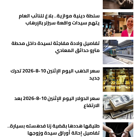
سلطة دينية موازية.. بلاغ للنائب العام
يتهم سيدات واقعة سيزلر بالإرهاب
تفاصيل ولادة مفاجئة لسيدة داخل محطة
مترو حدائق المعادي
سعر الذهب اليوم الإثنين 10-8-2026 تحرك
جديد
سعر الدولار اليوم الإثنين 10-8-2026 بعد
الارتفاع
طليقها هددها بقضية زنا فدهسته بسيارة..
تفاصيل إحالة أوراق سيدة وزوجها