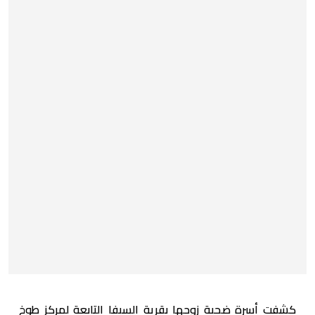
كشفت أسرة ضحية زوجها بقرية السيفا التابعة لمركز طوخ