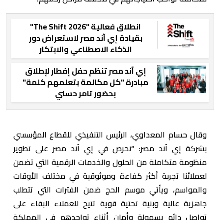
انطلاق فعالية "The Shift 2026"
بقيادة إي آند مصر لاستعراض دور
الذكاء الاصطناعي والابتكار
التكنولوجي في إعادة تشكيل
إي آند مصر تنظم حفل إفطار لإطلاق
الاقتصاد العالمي
مبادرة "كل مكالمة بتعلمهم كلمة"
بحضور تامر حسني
وقال حسام المعداوي، الرئيس التنفيذي للقطاع المؤسسي
بشركة إي آند مصر: “نحرص في إي آند مصر على تطوير
منظومة متكاملة من الحلول والخدمات الرقمية التي تضمن
لعملائنا تجربة أكثر كفاءة وموثوقية في مختلف الأوقات
والمواسم، ويأتي موسم الحج ضمن الفترات التي تتطلب
جاهزية عالية وبنية تحتية قوية تتيح للعملاء البقاء على
تواصل دائم بسهولة وأمان أثناء تواجدهم في المملكة