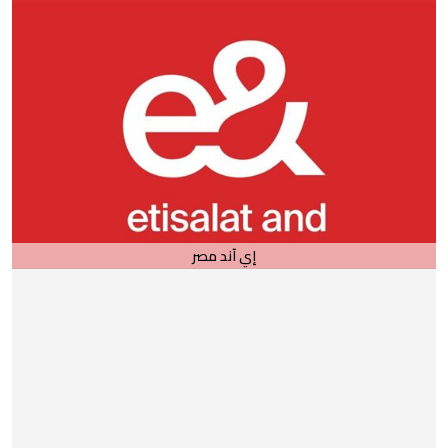
إي آند مصر