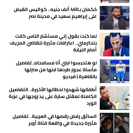
حُكمان بـ460 ألف جنيه.. كواليس القبض
على إبراهيم سعيد في مدينة نصر
لما كنت بقول إني مستشار الناس كانت
بتحترمني.. اعترافات مثيرة للقاضي المزيف
أمام النيابة
لو هتحبسوا ابني أنا مسامحاه..تفاصيل
مأساة عجوز طردها ابنها من منزلها
بالقاهرة | فيديو
أطفالها شهدوا لحظاتها الأخيرة.. التفاصيل
الكاملة لمقتل سارة على يد زوجها في عزبة
الورد
السائق رفض رقصها في العربية.. تفاصيل
مثيرة جديدة في واقعة فتاة أوبر