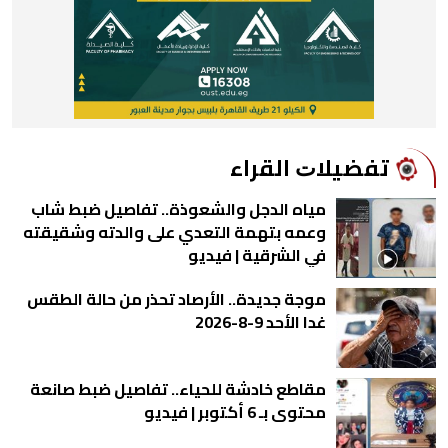
ﺗﻔﻀﻴﻼﺕ اﻟﻘﺮاء
مياه الدجل والشعوذة.. تفاصيل ضبط شاب
وعمه بتهمة التعدي على والدته وشقيقته
في الشرقية | فيديو
موجة جديدة.. الأرصاد تحذر من حالة الطقس
غدا الأحد 9-8-2026
مقاطع خادشة للحياء.. تفاصيل ضبط صانعة
محتوى بـ 6 أكتوبر | فيديو