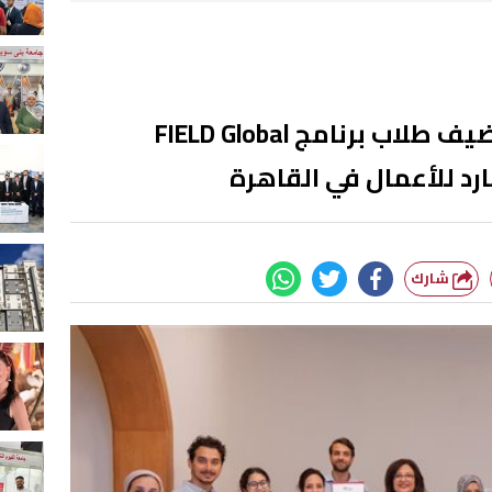
مؤسسة ساويرس تستضيف طلاب برنامج FIELD Global
شارك