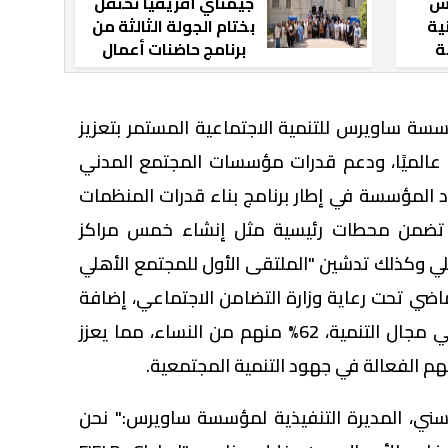
س
جيمناي أفريقيا تحتفل
ية
بختام الجولة الثالثة من
ة
برنامج حاضنات أعمال
دفعة
الصعيد بدعم من
مؤسسة ساويرس
وشركة جالاكسي
ة ساويرس للتنمية الاجتماعية المستمر بتعزيز
فة عالميًا، ودعم قدرات مؤسسات المجتمع المدني
د المؤسسة في إطار برنامج بناء قدرات المنظمات
 تضمن محطات رئيسية مثل إنشاء خمس مراكز
ي وكذلك تدشين "الملتقى الأول للمجتمع الأهلي
اضي تحت رعاية وزارة التضامن الاجتماعي، إضافة
إلى تدريب 2،203 من العاملين في مجال التنمية، 62% منهم من النساء، مما يعزز
هم الفعالة في جهود التنمية المجتمعية.
سني، المديرة التنفيذية لمؤسسة ساويرس:" نحن