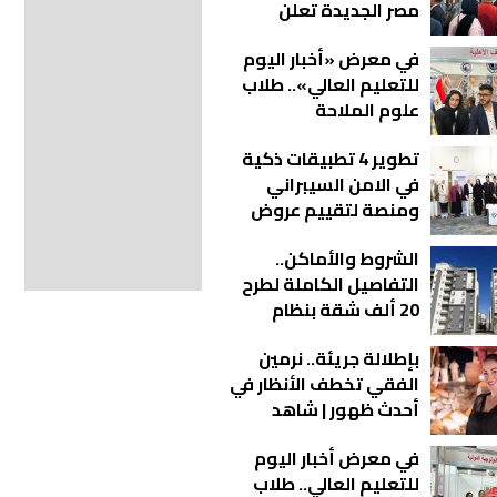
مصر الجديدة تعلن
خصومات تصل إلى 30%
في معرض «أخبار اليوم
للطلاب الجدد
للتعليم العالي».. طلاب
علوم الملاحة
وتكنولوجيا الفضاء
تطوير 4 تطبيقات ذكية
يبتكرون قمرًا صناعيًا
في الامن السيبراني
تعليميًا وروفر
ومنصة لتقييم عروض
للاستكشاف الذاتي صور
الموردين للجهات
الشروط والأماكن..
الحكومية
التفاصيل الكاملة لطرح
20 ألف شقة بنظام
الإيجار التمليكي
بإطلالة جريئة.. نرمين
الفقي تخطف الأنظار في
أحدث ظهور | شاهد
في معرض أخبار اليوم
للتعليم العالي.. طلاب