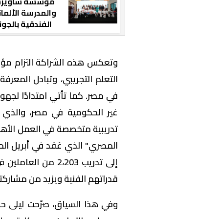
مؤسسة ساوير
والمدرسة الألمان
الفندقية بالجون
تحتفلان بتخريج ال
الـ22
وتعكس هذه الشراكة التزام مؤسس
التعلم التجريبي، وتبادل المعر
في مصر. كما تأتي امتدادًا لجهو
غير الحكومية في مصر، والذي
تدريبية متخصصة في العمل الأهل
المصري" الذي عُقد في أبريل الم
قدراتهم الفنية ويزيد من مشاركت
وفي هذا السياق، صرّحت ليلى ح