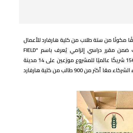
مكونًا من ستة طلاب من كلية هارفارد للأعمال
لمدة أسبوع في القاهرة، وذلك ضمن مقرر دراسي إلزامي يُعرف باسم "FIELD
Global Capstone" كواحدة من 156 شريكًا عالميًا للمشروع موزعين على 14 مدينة
في 14 دولة. حيث استضاف هؤلاء الشركاء معًا أكثر من 900 طالب من كلية هارفارد