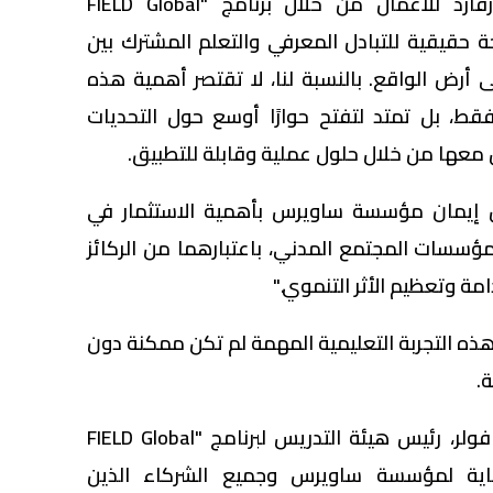
سعداء بالتعاون مع كلية هارفارد للأعمال من خلال برنامج "FIELD Global
 مساحة حقيقية للتبادل المعرفي والتعلم المشترك بين
أرض الواقع. بالنسبة لنا، لا تقتصر أهمية هذه
فقط، بل تمتد لتفتح حوارًا أوسع حول التحديات
ل معها من خلال حلول عملية وقابلة للتطبيق.
من إيمان مؤسسة ساويرس بأهمية الاستثمار في
ؤسسات المجتمع المدني، باعتبارهما من الركائز
مة وتعظيم الأثر التنموي."
هذه التجربة التعليمية المهمة لم تكن ممكنة دون
.
فمن جانبه، قال البروفيسور جو فولر، رئيس هيئة التدريس لبرنامج "FIELD Global
ون للغاية لمؤسسة ساويرس وجميع الشركاء الذين