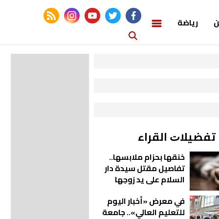
rss feed
instagram
youtube
twitter
facebook
ن
رياضة
ﺗﻔﻀﻴﻼﺕ اﻟﻘﺮاء
خنقها بحزام ملابسها..
تفاصيل مقتل سيدة دار
السلام على يد زوجها
في معرض «أخبار اليوم
للتعليم العالي».. جامعة