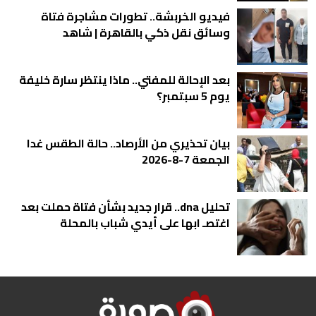
فيديو الخربشة.. تطورات مشاجرة فتاة
وسائق نقل ذكي بالقاهرة | شاهد
بعد الإحالة للمفتي.. ماذا ينتظر سارة خليفة
يوم 5 سبتمبر؟
بيان تحذيري من الأرصاد.. حالة الطقس غدا
الجمعة 7-8-2026
تحليل dna.. قرار جديد بشأن فتاة حملت بعد
اغتصـ ابها على أيدي شباب بالمحلة