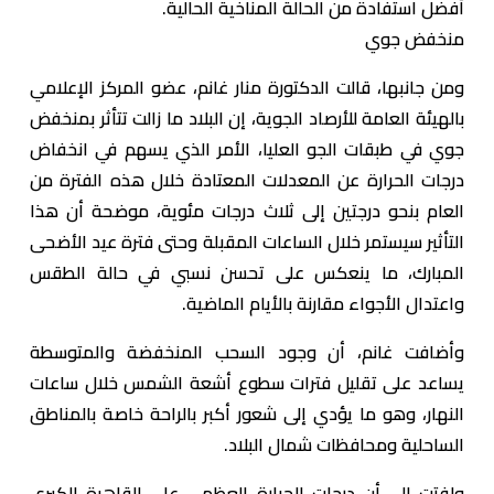
أفضل استفادة من الحالة المناخية الحالية.
منخفض جوي
ومن جانبها، قالت الدكتورة منار غانم، عضو المركز الإعلامي
بالهيئة العامة للأرصاد الجوية، إن البلاد ما زالت تتأثر بمنخفض
جوي في طبقات الجو العليا، الأمر الذي يسهم في انخفاض
درجات الحرارة عن المعدلات المعتادة خلال هذه الفترة من
العام بنحو درجتين إلى ثلاث درجات مئوية، موضحة أن هذا
التأثير سيستمر خلال الساعات المقبلة وحتى فترة عيد الأضحى
المبارك، ما ينعكس على تحسن نسبي في حالة الطقس
واعتدال الأجواء مقارنة بالأيام الماضية.
وأضافت غانم، أن وجود السحب المنخفضة والمتوسطة
يساعد على تقليل فترات سطوع أشعة الشمس خلال ساعات
النهار، وهو ما يؤدي إلى شعور أكبر بالراحة خاصة بالمناطق
الساحلية ومحافظات شمال البلاد.
ولفتت إلى أن درجات الحرارة العظمى على القاهرة الكبرى