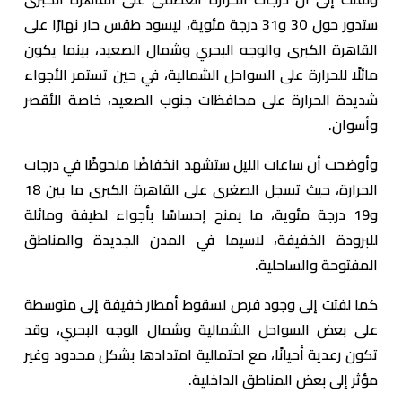
ستدور حول 30 و31 درجة مئوية، ليسود طقس حار نهارًا على
القاهرة الكبرى والوجه البحري وشمال الصعيد، بينما يكون
مائلًا للحرارة على السواحل الشمالية، في حين تستمر الأجواء
شديدة الحرارة على محافظات جنوب الصعيد، خاصة الأقصر
وأسوان.
وأوضحت أن ساعات الليل ستشهد انخفاضًا ملحوظًا في درجات
الحرارة، حيث تسجل الصغرى على القاهرة الكبرى ما بين 18
و19 درجة مئوية، ما يمنح إحساسًا بأجواء لطيفة ومائلة
للبرودة الخفيفة، لاسيما في المدن الجديدة والمناطق
المفتوحة والساحلية.
كما لفتت إلى وجود فرص لسقوط أمطار خفيفة إلى متوسطة
على بعض السواحل الشمالية وشمال الوجه البحري، وقد
تكون رعدية أحيانًا، مع احتمالية امتدادها بشكل محدود وغير
مؤثر إلى بعض المناطق الداخلية.