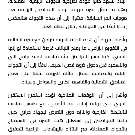
البلاد تشهد حاليًا عودة تدريجية للأجواء الربيعية المعتدلة،
وهو ما يمثل فترة مهمة لراحة المحاصيل الزراعية بعد
موجات الحر السابقة، مشيرًا إلى أن هذه الأجواء ستنعكس
إيجابًا أيضًا على المواطنين خلال عطلة العيد.
وأضاف فهيم أن هذه الحالة الجوية تتزامن مع فترة انتقالية
في التقويم الزراعي، ما يمنح النباتات فرصة لاستعادة توازنها
الحيوي، كما يوفر للمزارعين بيئة مناسبة لضبط برامج الري
والتسميد قبل دخول ذروة فصل الصيف، لافتًا إلى أن الأجواء
الليلية والصباحية ستظل مائلة للبرودة نسبيًا على بعض
المناطق الشمالية والقاهرة الكبرى والسواحل وسيناء.
وأشار إلى أن التوقعات المناخية تؤكد استمرار الاستقرار
الجوي حتى نهاية إجازة عيد الأضحى، مع طقس مناسب
للأنشطة الخارجية والتنزه دون التعرض لإجهاد حراري كبير،
داعيًا المواطنين إلى استغلال هذه الفترة في الاستمتاع
بالأجواء المعتدلة، مع الالتزام بالإرشادات الزراعية لتحقيق