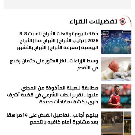
ﺗﻔﻀﻴﻼﺕ اﻟﻘﺮاء
حظك اليوم توقعات الأبراج السبت 8-8-
2026 | ترتيب الأبراج | الأبراج غدا | الأبراج
اليومية | معرفة الأبراج | الأبراج بالأشهر
وسط الزراعات.. لغز العثور على جثمان رضيع
في الأقصر
مطابقة للعينة المأخوذة من المجني
عليها.. تقرير الطب الشرعي في قضية أشرف
داري يكشف مفاجآت جديدة
بينهم أجانب.. تفاصيل القبض على 14مراهقا
بعد مشاجرة أمام كافيه بالتجمع