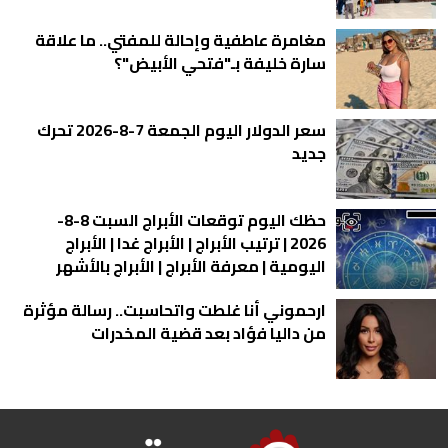
مغامرة عاطفية وإحالة للمفتي.. ما علاقة
سارة خليفة بـ"فتحي الأبيض"؟
سعر الدولار اليوم الجمعة 7-8-2026 تحرك
جديد
حظك اليوم توقعات الأبراج السبت 8-8-
2026 | ترتيب الأبراج | الأبراج غدا | الأبراج
اليومية | معرفة الأبراج | الأبراج بالأشهر
ارحموني أنا غلطت واتحاسبت.. رسالة مؤثرة
من داليا فؤاد بعد قضية المخدرات