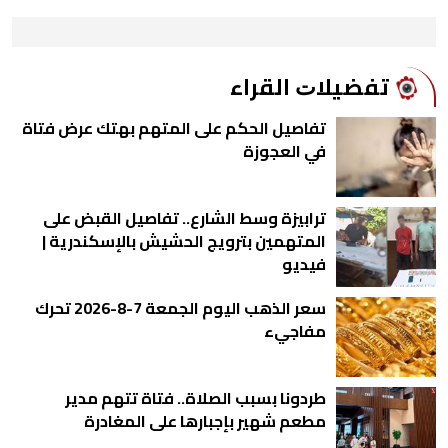
ﺗﻔﻀﻴﻼﺕ اﻟﻘﺮاء
تفاصيل الحكم على المتهم بهتك عرض فتاة
في العجوزة
ترابيزة وسط الشارع.. تفاصيل القبض على
المتهمين بترويج الحشيش بالإسكندرية |
فيديو
سعر الذهب اليوم الجمعة 7-8-2026 تحرك
مفاجيء
طردونا بسبب الصلاة.. فتاة تتهم مدير
مطعم شهير بإجبارها على المغادرة