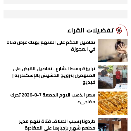
ﺗﻔﻀﻴﻼﺕ اﻟﻘﺮاء
تفاصيل الحكم على المتهم بهتك عرض فتاة
في العجوزة
ترابيزة وسط الشارع.. تفاصيل القبض على
المتهمين بترويج الحشيش بالإسكندرية |
فيديو
سعر الذهب اليوم الجمعة 7-8-2026 تحرك
مفاجيء
طردونا بسبب الصلاة.. فتاة تتهم مدير
مطعم شهير بإجبارها على المغادرة