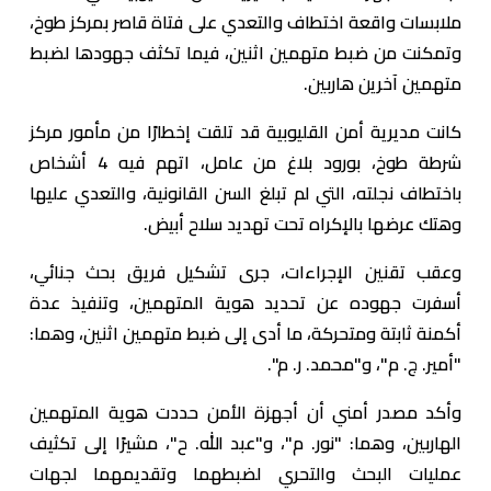
ملابسات واقعة اختطاف والتعدي على فتاة قاصر بمركز طوخ،
وتمكنت من ضبط متهمين اثنين، فيما تكثف جهودها لضبط
متهمين آخرين هاربين.
كانت مديرية أمن القليوبية قد تلقت إخطارًا من مأمور مركز
شرطة طوخ، بورود بلاغ من عامل، اتهم فيه 4 أشخاص
باختطاف نجلته، التي لم تبلغ السن القانونية، والتعدي عليها
وهتك عرضها بالإكراه تحت تهديد سلاح أبيض.
وعقب تقنين الإجراءات، جرى تشكيل فريق بحث جنائي،
أسفرت جهوده عن تحديد هوية المتهمين، وتنفيذ عدة
أكمنة ثابتة ومتحركة، ما أدى إلى ضبط متهمين اثنين، وهما:
"أمير. ج. م"، و"محمد. ر. م".
وأكد مصدر أمني أن أجهزة الأمن حددت هوية المتهمين
الهاربين، وهما: "نور. م"، و"عبد الله. ح"، مشيرًا إلى تكثيف
عمليات البحث والتحري لضبطهما وتقديمهما لجهات