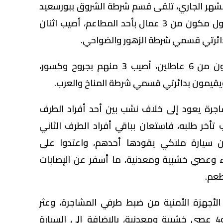
تبين أنه بتاريخ 22 من الشهر الجاري، تلقى قسم شرطة الشروق ببورسعيد
بلاغًا بوقوع مشاجرة بين طرف أول مكون من 3 عمال بأحد المطاعم، أصيب اثنان
ائرتي قسمي شرطة الزهور والضواحي.
كما تبين أن الطرف الثاني مكون من 6 عاطلين، أصيب 3 منهم بجروح وكسور،
ويقيمون بدائرتي قسمي شرطة المناخ والعرب.
جرة يعود إلى خلاف نشب بين أحد أفراد الطرف
 تأخر طلبه، فاستعان بباقي أفراد الطرف الثاني
 سيارة ملاكي يقودها أحدهم، واعتدوا على
ء وعصي خشبية ومعدنية، ما أسفر عن الإصابات
طعم.
الأجهزة الأمنية من ضبط طرفي المشاجرة، وعثر
بحوزتهم على 4 أسلحة بيضاء و4 عصي خشبية ومعدنية، بالإضافة إلى السيارة