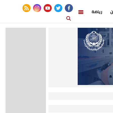
rss feed
instagram
youtube
twitter
facebook
ن
رياضة