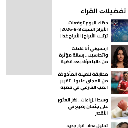
ﺗﻔﻀﻴﻼﺕ اﻟﻘﺮاء
حظك اليوم توقعات
الأبراج السبت 8-8-2026 |
ترتيب الأبراج | الأبراج غدا |
الأبراج اليومية | معرفة
ارحموني أنا غلطت
الأبراج | الأبراج بالأشهر
واتحاسبت.. رسالة مؤثرة
من داليا فؤاد بعد قضية
المخدرات
مطابقة للعينة المأخوذة
من المجني عليها.. تقرير
الطب الشرعي في قضية
أشرف داري يكشف
وسط الزراعات.. لغز العثور
مفاجآت جديدة
على جثمان رضيع في
الأقصر
تحليل dna.. قرار جديد