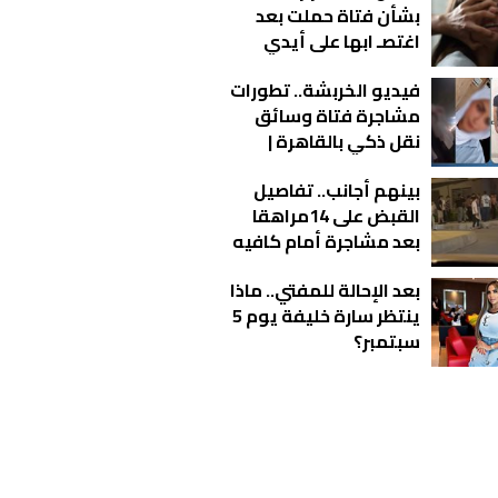
بشأن فتاة حملت بعد
اغتصـ ابها على أيدي
شباب بالمحلة
فيديو الخربشة.. تطورات
مشاجرة فتاة وسائق
نقل ذكي بالقاهرة |
شاهد
بينهم أجانب.. تفاصيل
القبض على 14مراهقا
بعد مشاجرة أمام كافيه
بالتجمع
بعد الإحالة للمفتي.. ماذا
ينتظر سارة خليفة يوم 5
سبتمبر؟