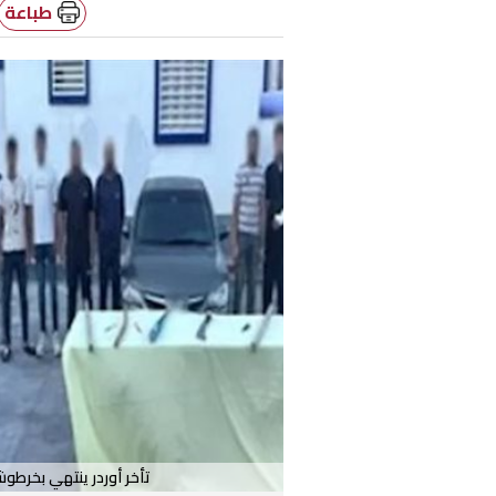
طباعة
تأخر أوردر ينتهي بخرط