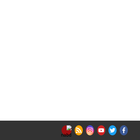
nabd app
rss feed
instagram
youtube
twitter
facebook