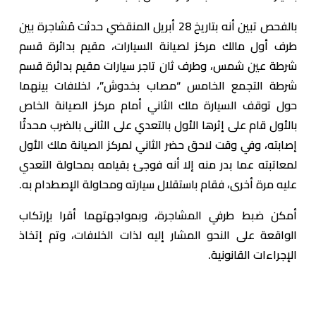
بالفحص تبين أنه بتاريخ 28 أبريل المنقضي حدثت مُشاجرة بين
طرف أول مالك مركز لصيانة السيارات، مقيم بدائرة قسم
شرطة عين شمس، وطرف ثان تاجر سيارات مقيم بدائرة قسم
شرطة التجمع الخامس “مصاب بخدوش”، لخلافات بينهما
حول توقف السيارة ملك الثاني أمام مركز الصيانة الخاص
بالأول قام على إثرها الأول بالتعدي على الثانى بالضرب محدثًا
إصابته، وفي وقت لاحق حضر الثاني لمركز الصيانة ملك الأول
لمعاتبته عما بدر منه إلا أنه فوجئ بقيامه بمحاولة التعدي
عليه مرة أخرى، فقام باستقلال سيارته ومحاولة الإصطدام به.
أمكن ضبط طرفي المشاجرة، وبمواجهتهما أقرا بإرتكاب
الواقعة على النحو المشار إليه لذات الخلافات، وتم إتخاذ
الإجراءات القانونية.