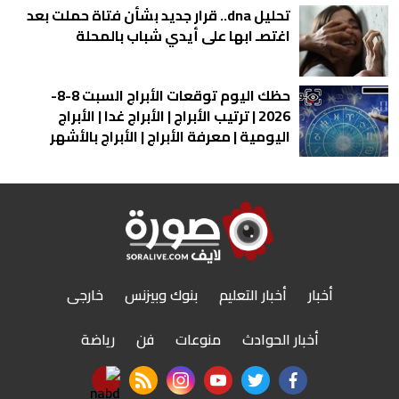
تحليل dna.. قرار جديد بشأن فتاة حملت بعد
اغتصـ ابها على أيدي شباب بالمحلة
حظك اليوم توقعات الأبراج السبت 8-8-
2026 | ترتيب الأبراج | الأبراج غدا | الأبراج
اليومية | معرفة الأبراج | الأبراج بالأشهر
أخبار
أخبار التعليم
بنوك وبيزنس
خارجى
أخبار الحوادث
منوعات
فن
رياضة
nabd app
rss feed
instagram
youtube
twitter
facebook