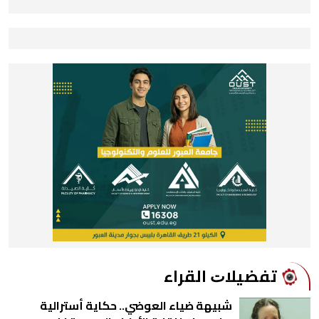
ﺗﻔﻀﻴﻼﺕ اﻟﻘﺮاء
شبيهة ضياء العوضي.. حكاية أسترالية