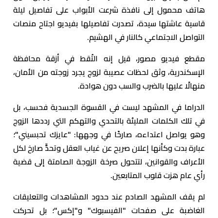
هاتف محمول إلى نافذة شرعت الأبواب على تفاصيل ليلة
قاسية عاشتها سيدة، تصدرت تفاصيلها بفيديو اجتاح منصات
التواصل الاجتماعي كالنار في الهشيم.
مقطع فيديو مصور، قيل إنه التُقط في أزقة محافظة
الإسكندرية، وثق لحظات عصيبة لزوج يجرد زوجته من الأمان،
منهالًا عليها بالضرب والسب دون هوادة.
الدراما في المشهد ليست في القسوة الجسدية فحسب، بل
في تلك الكلمات المليئة بالتحدي والتهكم التي رددها الزوج
وهو يواصل اعتداءه، صارخًا في وجهها: "عايزك تحبسيني"؛
عبارة بدت وكأنها إعلان صريح عن غياب العقل وتحدٍّ صارخ لكل
الأعراف والقوانين، لتتحول صرخة الزوجة الصامتة إلى قضية
رأي عام هزت قلوب المتابعين.
لم يقف المشهد الصادم عند حدود المشاهدات والتعليقات
الغاضبة على صفحات "الفيسبوك" و"إكس"؛ بل تحركت