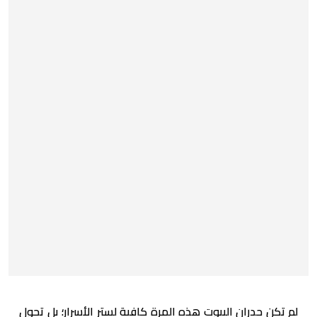
لم تكن جدران البيوت هذه المرة كافية لستر الأسرار؛ بل تحول