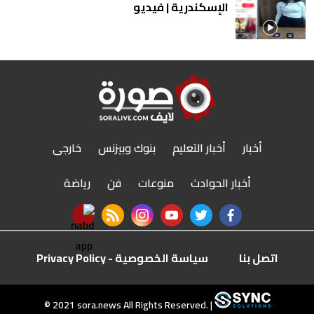
الإسكندرية | فيديو
أخبار
أخبار التعليم
بنوك وبيزنس
خارجى
أخبار الحوادث
منوعات
فن
رياضة
nabd app
rss feed
instagram
youtube
twitter
facebook
اتصل بنا
سياسة الخصوصية - Privacy Policy
r
© 2021 sora.news All Rights Reserved. |