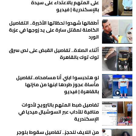
على المتهم بالاعتداء على سيدة
بالإسكندرية | فيديو
أطفالها شهدوا لحظاتها الأخيرة.. التفاصيل
الكاملة لمقتل سارة على يد زوجها في عزبة
الورد
أثناء الصلاة.. تفاصيل القبض على لص سرق
توك توك بالقاهرة
لو هتحبسوا ابني أنا مسامحاه..تفاصيل
مأساة عجوز طردها ابنها من منزلها
بالقاهرة | فيديو
تفاصيل ضبط المتهم بالترويج لأدوات
منافية للآداب عبر السوشيال ميديا في
الإسكندرية
من اللايف للحجز.. تفاصيل سقوط بلوجر