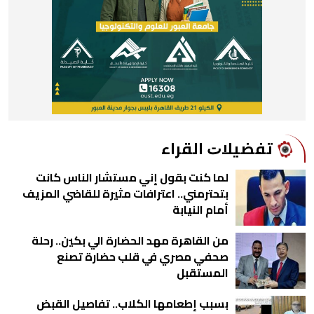
ﺗﻔﻀﻴﻼﺕ اﻟﻘﺮاء
لما كنت بقول إني مستشار الناس كانت
بتحترمني.. اعترافات مثيرة للقاضي المزيف
أمام النيابة
من القاهرة مهد الحضارة الي بكين.. رحلة
صحفي مصري في قلب حضارة تصنع
المستقبل
بسبب إطعامها الكلاب.. تفاصيل القبض