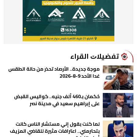
ﺗﻔﻀﻴﻼﺕ اﻟﻘﺮاء
موجة جديدة.. الأرصاد تحذر من حالة الطقس
غدا الأحد 9-8-2026
حُكمان بـ460 ألف جنيه.. كواليس القبض
على إبراهيم سعيد في مدينة نصر
لما كنت بقول إني مستشار الناس كانت
بتحترمني.. اعترافات مثيرة للقاضي المزيف