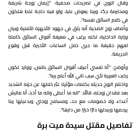
وقال الزوج، في تصريحات صحفية: "إيمان زوجة شريفة
ومحترمة جدًا، وربنا يعوض عليا، ولو فيه حاجة غلط هتكون
في كلام السائق نفسه".
وأضاف زوج الضحية أنه يثق في جهود الأجهزة الأمنية وبيان
وزارة الداخلية، لكنه يرغب في معرفة أقوال السائق كاملة
لفهم حقيقة ما جرى خلال الساعات الأخيرة قبل وقوع
الجريمة.
وأوضح: "أنا نفسي أعرف أقوال السائق بالنص، ووارد تكون
ركبت العربية لأي سبب تاني الله أعلم بيه".
واختتم الزوج حديثه بكلمات مؤثرة عبّر خلالها عن حزنه الشديد
بعد فقدان زوجته، قائلًا: "لله ما أعطى ولله ما أخذ، أنا ماليش
أعداء ولا خصومات مع حد، ومسامح زوجتي وبدعيلها ربنا
يرحمها ويبدلها دارًا خيرًا من دارها".
تفاصيل مقتل سيدة ميت برة