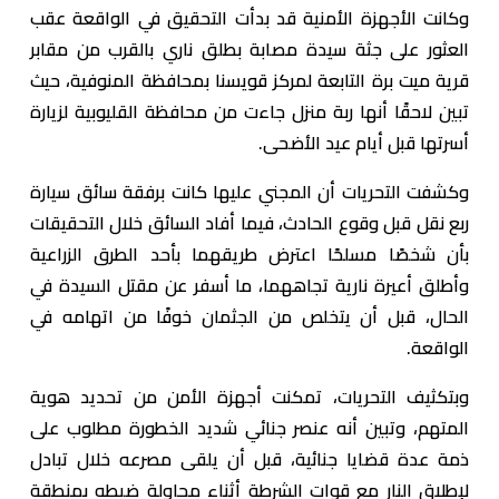
وكانت الأجهزة الأمنية قد بدأت التحقيق في الواقعة عقب
العثور على جثة سيدة مصابة بطلق ناري بالقرب من مقابر
قرية ميت برة التابعة لمركز قويسنا بمحافظة المنوفية، حيث
تبين لاحقًا أنها ربة منزل جاءت من محافظة القليوبية لزيارة
أسرتها قبل أيام عيد الأضحى.
وكشفت التحريات أن المجني عليها كانت برفقة سائق سيارة
ربع نقل قبل وقوع الحادث، فيما أفاد السائق خلال التحقيقات
بأن شخصًا مسلحًا اعترض طريقهما بأحد الطرق الزراعية
وأطلق أعيرة نارية تجاههما، ما أسفر عن مقتل السيدة في
الحال، قبل أن يتخلص من الجثمان خوفًا من اتهامه في
الواقعة.
وبتكثيف التحريات، تمكنت أجهزة الأمن من تحديد هوية
المتهم، وتبين أنه عنصر جنائي شديد الخطورة مطلوب على
ذمة عدة قضايا جنائية، قبل أن يلقى مصرعه خلال تبادل
لإطلاق النار مع قوات الشرطة أثناء محاولة ضبطه بمنطقة