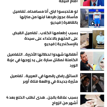
أمام النيابة
لو هتحبسوا ابني أنا مسامحاه..تفاصيل
مأساة عجوز طردها ابنها من منزلها
بالقاهرة | فيديو
بسبب إطعامها الكلاب.. تفاصيل القبض
على المتهم بالاعتداء على سيدة
بالإسكندرية | فيديو
أطفالها شهدوا لحظاتها الأخيرة.. التفاصيل
الكاملة لمقتل سارة على يد زوجها في عزبة
الورد
السائق رفض رقصها في العربية.. تفاصيل
مثيرة جديدة في واقعة فتاة أوبر
بسبب علاقة بالجن.. هدى تطلب الخلع بعد 4
أشهر من الزواج