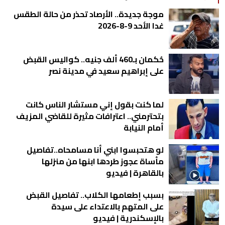
موجة جديدة.. الأرصاد تحذر من حالة الطقس
غدا الأحد 9-8-2026
حُكمان بـ460 ألف جنيه.. كواليس القبض
على إبراهيم سعيد في مدينة نصر
لما كنت بقول إني مستشار الناس كانت
بتحترمني.. اعترافات مثيرة للقاضي المزيف
أمام النيابة
لو هتحبسوا ابني أنا مسامحاه..تفاصيل
مأساة عجوز طردها ابنها من منزلها
بالقاهرة | فيديو
بسبب إطعامها الكلاب.. تفاصيل القبض
على المتهم بالاعتداء على سيدة
بالإسكندرية | فيديو