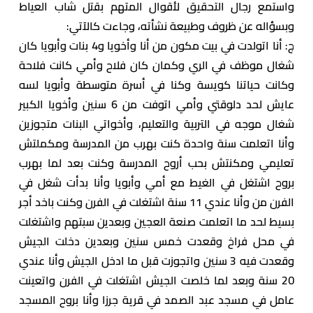
واستمع رجال التحقيق لأقوال المتهم بقتل شاب العياط
وبسؤاله عن ظروف وطبيعة نشأته، وجاءت كالآتي:
ج: أنا اتولدت في بيت مكون من أنا وأخويا و4 بنات وأبويا كان
شغال موظف في الري وكمان كان فلاح وأمي كانت فلاحة
وكانت حياتنا كويسة وكنا في أسرة متوسطة وأبويا لسه
عايش لحد دلوقتي وأمي اتوفت من 6 سنين وأخويا الكبير
شغال موجه في التربية والتعليم، وأخواتي البنات متجوزين
وأنا اتعلمت سنة واحدة كنت بهرب من المدرسة ومكملتش
تعليمي ومكنتش بحب أروح المدرسة وكنت بعد لما بهرب
بروح اشتغل في الغيط مع أمي وأبويا وأنا بدأت شغل في
الفرن من وأنا عندي 11 سنة اشتغلت في الفرن وكنت باخد أجر
بسيط لحد ما اتعلمت صنعة العجين وبعدين سبتهم واشتغلت
في محل فراخ وقعدت خمس سنين وبعدين دخلت الجيش
وقعدت فيه 3 سنين واتجوزت قبل ما ادخل الجيش وأنا عندي
20 سنة وبعد لما خلصت الجيش اشتغلت في الفرن واتعينت
عامل في مسجد عبد الصمد في قرية جرزا وأنا بروح المسجد