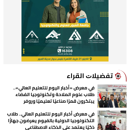
ﺗﻔﻀﻴﻼﺕ اﻟﻘﺮاء
في معرض «أخبار اليوم للتعليم العالي»..
طلاب علوم الملاحة وتكنولوجيا الفضاء
يبتكرون قمرًا صناعيًا تعليميًا وروفر
للاستكشاف الذاتي صور
في معرض أخبار اليوم للتعليم العالي.. طلاب
التكنولوجيا الدولية بالفيوم يعرضون جهازًا
ذكيًا يعتمد على الذكاء الاصطناعي