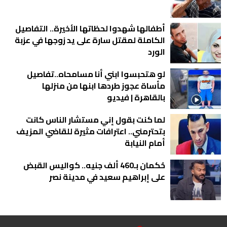
أطفالها شهدوا لحظاتها الأخيرة.. التفاصيل
الكاملة لمقتل سارة على يد زوجها في عزبة
الورد
لو هتحبسوا ابني أنا مسامحاه..تفاصيل
مأساة عجوز طردها ابنها من منزلها
بالقاهرة | فيديو
لما كنت بقول إني مستشار الناس كانت
بتحترمني.. اعترافات مثيرة للقاضي المزيف
أمام النيابة
حُكمان بـ460 ألف جنيه.. كواليس القبض
على إبراهيم سعيد في مدينة نصر