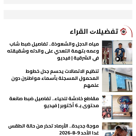
ﺗﻔﻀﻴﻼﺕ اﻟﻘﺮاء
مياه الدجل والشعوذة.. تفاصيل ضبط شاب
وعمه بتهمة التعدي على والدته وشقيقته
في الشرقية | فيديو
تنظيم الاتصالات يحسم جدل خطوط
المحمول المسجلة بأسماء مواطنين دون
علمهم
مقاطع خادشة للحياء.. تفاصيل ضبط صانعة
محتوى بـ 6 أكتوبر | فيديو
موجة جديدة.. الأرصاد تحذر من حالة الطقس
غدا الأحد 9-8-2026